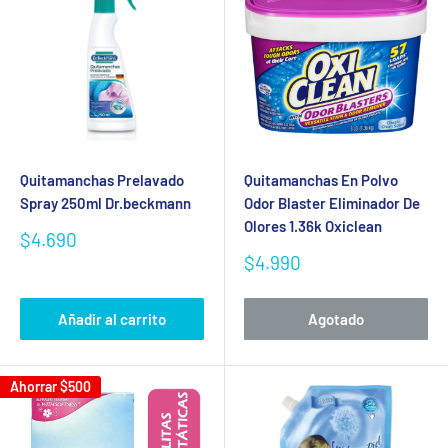
Quitamanchas Prelavado
Quitamanchas En Polvo
Spray 250ml Dr.beckmann
Odor Blaster Eliminador De
Olores 1.36k Oxiclean
Precio
$4.690
de
Precio
$4.990
venta
de
venta
Añadir al carrito
Agotado
Ahorrar
$500