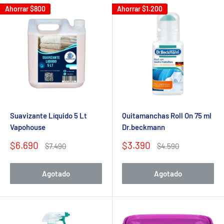
Ahorrar
$800
Ahorrar
$1.200
Suavizante Líquido 5 Lt
Quitamanchas Roll On 75 ml
Vapohouse
Dr.beckmann
Precio
Precio
$6.690
$3.390
Precio
Precio
$7.490
$4.590
de
habitual
de
habitual
venta
venta
Agotado
Agotado