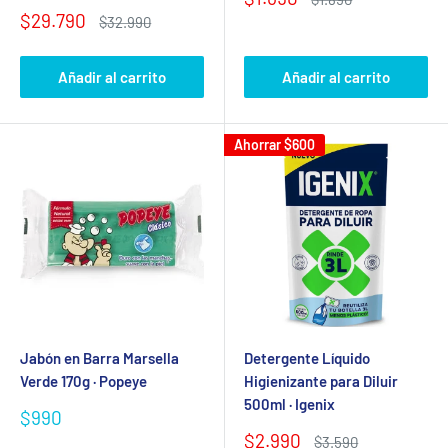
de
habitual
Precio
$29.790
Precio
$32.990
venta
de
habitual
venta
Añadir al carrito
Añadir al carrito
Ahorrar
$600
Jabón en Barra Marsella
Detergente Líquido
Verde 170g · Popeye
Higienizante para Diluir
500ml · Igenix
Precio
$990
de
Precio
$2.990
Precio
$3.590