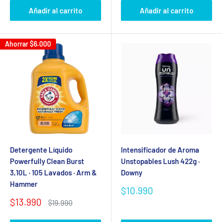
venta
Añadir al carrito
Añadir al carrito
Ahorrar
$6.000
Detergente Líquido
Intensificador de Aroma
Powerfully Clean Burst
Unstopables Lush 422g ·
3,10L · 105 Lavados · Arm &
Downy
Hammer
Precio
$10.990
de
Precio
$13.990
Precio
$19.990
venta
de
habitual
venta