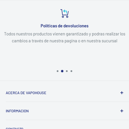
Políticas de devoluciones
Todos nuestros productos vienen garantizado y podras realizar los
cambios a través de nuestra pagina o en nuestra sucursal
ACERCA DE VAPOHOUSE
Somos una empresa familiar, que entendiendo los altos
INFORMACION
costos de mantener un hogar, buscamos ofrecer los mejores
productos al menor precio posible del mercado, siempre
Contacto
enfocados en la calidad y una excelente atención.