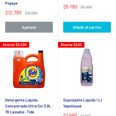
Popeye
Precio
$5.190
Precio
$5.990
de
habitual
Precio
$12.790
Precio
$13.990
venta
de
habitual
venta
Agotado
Añadir al carrito
Ahorrar
$3.200
Ahorrar
$200
Detergente Líquido
Suavizante Líquido 1 Lt
Concentrado Ultra Oxi 3,9L ·
Vapohouse
76 Lavados · Tide
Precio
$1.690
Precio
$1.890