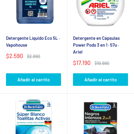
Detergente Líquido Eco 5L ·
Detergente en Cápsulas
Vapohouse
Power Pods 3 en 1 · 57u ·
Ariel
Precio
$2.590
Precio
$2.990
de
habitual
Precio
$17.190
Precio
$19.990
venta
de
habitual
venta
Añadir al carrito
Añadir al carrito