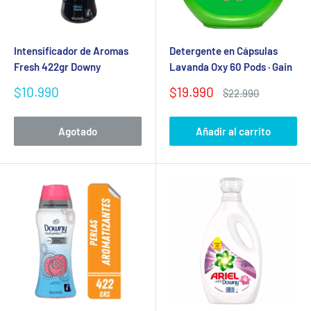
Acceso
Intensificador de Aromas
Detergente en Cápsulas
Fresh 422gr Downy
Lavanda Oxy 60 Pods · Gain
Precio
Precio
$10.990
$19.990
Precio
$22.990
de
de
habitual
venta
venta
Agotado
Añadir al carrito