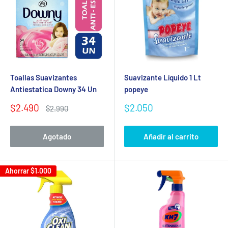
Toallas Suavizantes
Suavizante Líquido 1 Lt
Antiestatica Downy 34 Un
popeye
Precio
Precio
$2.490
$2.050
Precio
$2.990
de
habitual
de
venta
venta
Agotado
Añadir al carrito
Ahorrar
$1.000