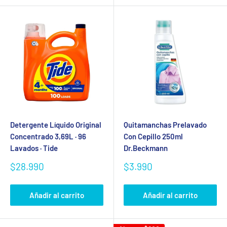
Detergente Líquido Original
Quitamanchas Prelavado
Concentrado 3,69L · 96
Con Cepillo 250ml
Lavados · Tide
Dr.Beckmann
Precio
Precio
$28.990
$3.990
de
de
venta
venta
Añadir al carrito
Añadir al carrito