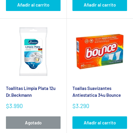
Añadir al carrito
Añadir al carrito
Toallitas Limpia Plata 12u
Toallas Suavizantes
Dr.Beckmann
Antiestatica 34u Bounce
Precio
Precio
$3.990
$3.290
de
de
venta
venta
Agotado
Añadir al carrito