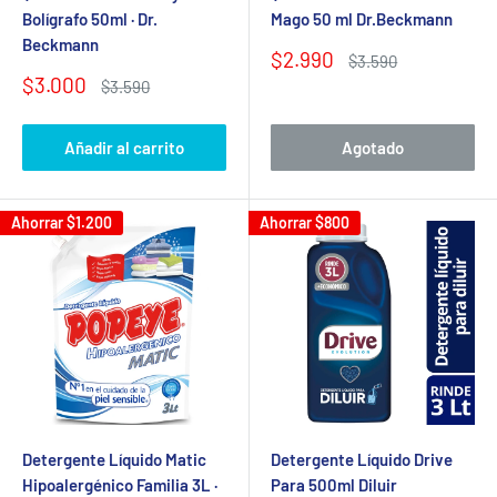
Bolígrafo 50ml · Dr.
Mago 50 ml Dr.Beckmann
Beckmann
Precio
$2.990
Precio
$3.590
de
habitual
Precio
$3.000
Precio
$3.590
venta
de
habitual
venta
Añadir al carrito
Agotado
Ahorrar
$1.200
Ahorrar
$800
Detergente Líquido Matic
Detergente Líquido Drive
Hipoalergénico Familia 3L ·
Para 500ml Diluir