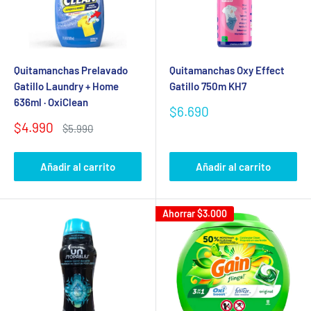
Quitamanchas Prelavado
Quitamanchas Oxy Effect
Gatillo Laundry + Home
Gatillo 750m KH7
636ml · OxiClean
Precio
$6.690
de
Precio
$4.990
Precio
$5.990
venta
de
habitual
venta
Añadir al carrito
Añadir al carrito
Ahorrar
$3.000
Se requiere iniciar sesión
Inicie sesión en su cuenta para agregar productos a su
lista de deseos y ver los artículos guardados
anteriormente.