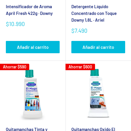
Intensificador de Aroma
Detergente Líquido
April Fresh 422g · Downy
Concentrado con Toque
Downy 1,8L · Ariel
Precio
$10.990
de
Precio
$7.490
venta
de
venta
Añadir al carrito
Añadir al carrito
Ahorrar
$590
Ahorrar
$600
Quitamanchas Tinta y
Quitamanchas Oxido El