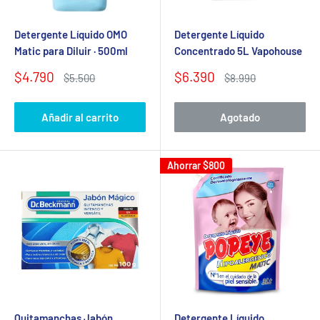
Detergente Líquido OMO
Detergente Líquido
Matic para Diluir · 500ml
Concentrado 5L Vapohouse
Precio
Precio
$4.790
$6.390
Precio
Precio
$5.500
$8.990
de
habitual
de
habitual
venta
venta
Añadir al carrito
Agotado
Ahorrar
$800
Quitamanchas Jabón
Detergente Líquido