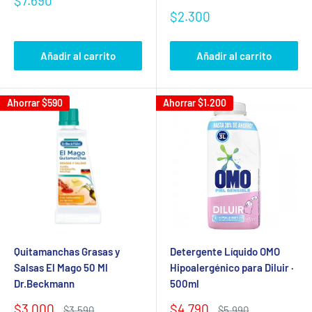
$7.690
de
Precio
$2.300
venta
de
venta
Añadir al carrito
Añadir al carrito
Ahorrar
$590
Ahorrar
$1.200
Quitamanchas Grasas y
Detergente Líquido OMO
Salsas El Mago 50 Ml
Hipoalergénico para Diluir ·
Dr.Beckmann
500ml
Precio
Precio
$3.000
$4.790
Precio
Precio
$3.590
$5.990