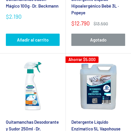
Mágico 100g · Dr. Beckmann
Hipoalergénico Bebé 3L ·
Popeye
Precio
$2.190
de
Precio
$12.790
Precio
$13.590
venta
de
habitual
venta
Añadir al carrito
Agotado
Ahorrar
$5.000
Quitamanchas Desodorante
Detergente Líquido
y Sudor 250ml · Dr.
Enzimatico 5L Vapohouse