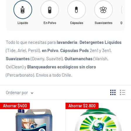
🧴
🧪
💊
🌸

Líquido
En Polvo
Cápsulas
Suavizantes
Quitam
Todo lo que necesitas para
lavandería
:
Detergentes Líquidos
(Tide, Ariel, Persil),
en Polvo
,
Cápsulas Pods
2en1 y 3en1,
Suavizantes
(Downy, Suavitel),
Quitamanchas
(Vanish,
OxiClean) y
Blanqueadores ecológicos sin cloro
(Percarbonato). Envíos a todo Chile.
Ordenar por
Ahorrar
$400
Ahorrar
$2.800