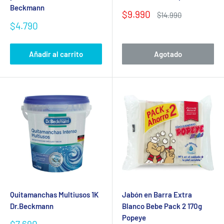
Beckmann
Precio
$9.990
Precio
$14.990
de
habitual
Precio
$4.790
venta
de
venta
Añadir al carrito
Agotado
Quitamanchas Multiusos 1K
Jabón en Barra Extra
Dr.Beckmann
Blanco Bebe Pack 2 170g
Popeye
Precio