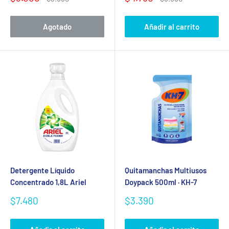
de
habitual
de
habitual
venta
venta
Agotado
Añadir al carrito
Detergente Líquido
Quitamanchas Multiusos
Concentrado 1,8L Ariel
Doypack 500ml · KH-7
Precio
Precio
$7.480
$3.390
de
de
venta
venta