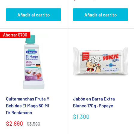
venta
de
habitual
venta
Añadir al carrito
Añadir al carrito
Ahorrar
$700
Quitamanchas Fruta Y
Jabón en Barra Extra
Bebidas El Mago 50 Ml
Blanco 170g · Popeye
Dr.Beckmann
Precio
$1.300
de
Precio
$2.890
Precio
$3.590
venta
de
habitual