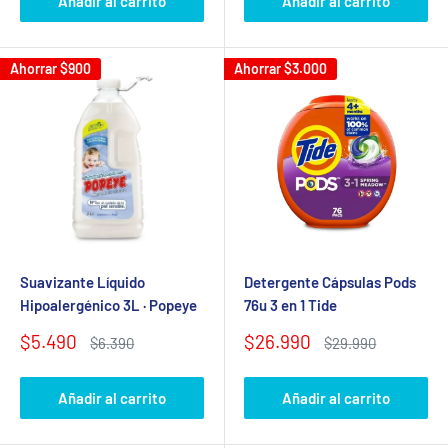
Añadir al carrito
Añadir al carrito
Ahorrar
$900
Ahorrar
$3.000
Suavizante Líquido
Detergente Cápsulas Pods
Hipoalergénico 3L · Popeye
76u 3 en 1 Tide
Precio
Precio
$5.490
$26.990
Precio
Precio
$6.390
$29.990
de
habitual
de
habitual
venta
venta
Añadir al carrito
Añadir al carrito