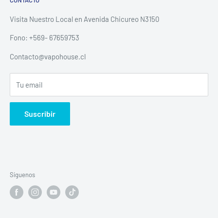
CONTACTO
Despachos
Politica de envios
Visita Nuestro Local en Avenida Chicureo N3150
Política de devolución y reembolso escrita
Fono: +569- 67659753
Política de privacidad
Contacto@vapohouse.cl
Todos Los productos
Tu email
Suscribir
Síguenos