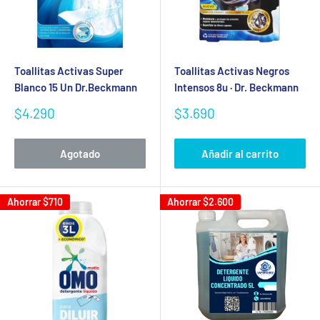
Toallitas Activas Super
Toallitas Activas Negros
Blanco 15 Un Dr.Beckmann
Intensos 8u · Dr. Beckmann
Precio
Precio
$4.290
$3.690
de
de
venta
venta
Agotado
Añadir al carrito
Ahorrar
$710
Ahorrar
$2.600