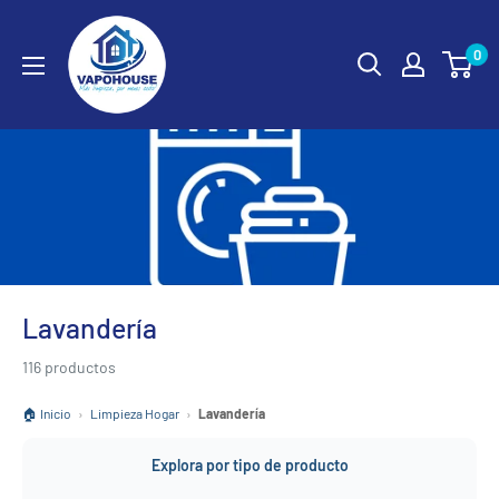
Ir
vapohouse
directamente
0
al
contenido
Lavandería
116 productos
🏠 Inicio
›
Limpieza Hogar
›
Lavandería
Explora por tipo de producto