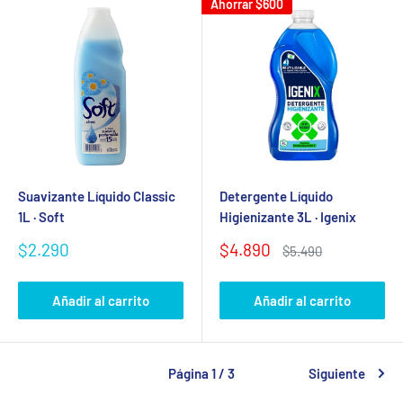
Ahorrar
$600
Suavizante Líquido Classic
Detergente Líquido
1L · Soft
Higienizante 3L · Igenix
Precio
Precio
$2.290
$4.890
Precio
$5.490
de
de
habitual
venta
venta
Añadir al carrito
Añadir al carrito
Página 1 / 3
Siguiente