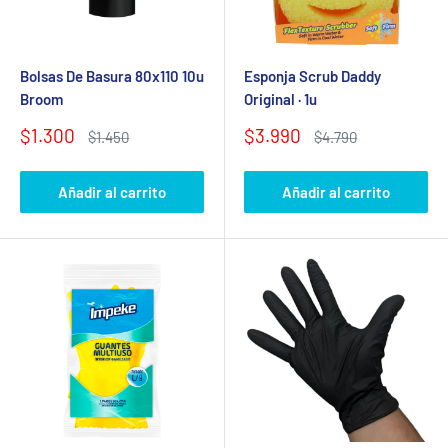
Bolsas De Basura 80x110 10u
Esponja Scrub Daddy
Broom
Original · 1u
Precio
Precio
$1.300
$3.990
Precio
Precio
$1.450
$4.790
de
habitual
de
habitual
venta
venta
Añadir al carrito
Añadir al carrito