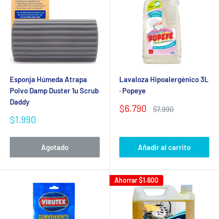
Esponja Húmeda Atrapa
Lavaloza Hipoalergénico 3L
Polvo Damp Duster 1u Scrub
· Popeye
Daddy
Precio
$6.790
Precio
$7.990
de
habitual
Precio
$1.990
venta
de
venta
Agotado
Añadir al carrito
Ahorrar
$1.600