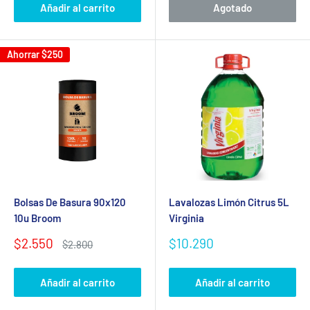
Añadir al carrito
Agotado
Ahorrar
$250
Bolsas De Basura 90x120
Lavalozas Limón Citrus 5L
10u Broom
Virginia
Precio
Precio
$2.550
$10.290
Precio
$2.800
de
habitual
de
venta
venta
Añadir al carrito
Añadir al carrito