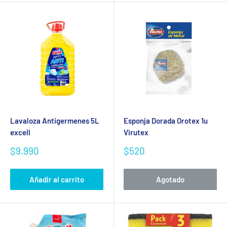
Lavaloza Antigermenes 5L
Esponja Dorada Orotex 1u
excell
Virutex
Precio
Precio
$9.990
$520
de
de
venta
venta
Añadir al carrito
Agotado