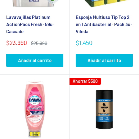
Lavavajillas Platinum
Esponja Multiuso Tip Top 2
ActionPacs Fresh · 59u ·
en 1 Antibacterial · Pack 3u ·
Cascade
Vileda
Precio
Precio
$23.990
$1.450
Precio
$25.990
de
habitual
de
venta
venta
Añadir al carrito
Añadir al carrito
Ahorrar
$500
Se requiere iniciar sesión
Inicie sesión en su cuenta para agregar productos a su
lista de deseos y ver los artículos guardados
anteriormente.
Acceso