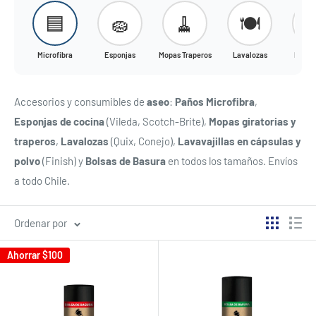
🟦
🧽
🧹
🍽️

Microfibra
Esponjas
Mopas Traperos
Lavalozas
Lavava
Accesorios y consumibles de
aseo
:
Paños Microfibra
,
Esponjas de cocina
(Vileda, Scotch-Brite),
Mopas giratorias y
traperos
,
Lavalozas
(Quix, Conejo),
Lavavajillas en cápsulas y
polvo
(Finish) y
Bolsas de Basura
en todos los tamaños. Envíos
a todo Chile.
Ordenar por
Ahorrar
$100