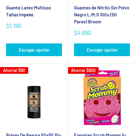
Guante Latex Multiuso
Guantes de Nitrilo Sin Polvo
Tallas Impeke
Negro L;M;S 100u (50
Pares) Broom
Precio
$1.190
de
Precio
$4.990
venta
de
venta
Escoger opción
Escoger opción
Ahorrar
$60
Ahorrar
$600
Bolsas De Basura 50x55 10u
Esponjas Scrub Mommy 1u