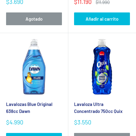
Precio
Precio
$3.690
$11.190
Precio
$11.990
de
de
habitual
venta
venta
Agotado
Añadir al carrito
Lavalozas Blue Original
Lavaloza Ultra
638cc Dawn
Concentrado 750cc Quix
Precio
Precio
$4.990
$3.550
de
de
venta
venta