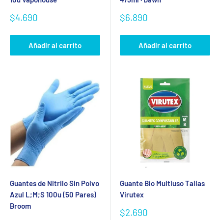
Precio
Precio
$4.690
$6.890
de
de
venta
venta
Añadir al carrito
Añadir al carrito
Guantes de Nitrilo Sin Polvo
Guante Bio Multiuso Tallas
Azul L;M;S 100u (50 Pares)
Virutex
Broom
Precio
$2.690