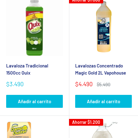
Lavaloza Tradicional
Lavalozas Concentrado
1500cc Quix
Magic Gold 2L Vapohouse
Precio
Precio
$3.490
$4.490
Precio
$5.490
de
de
habitual
venta
venta
Añadir al carrito
Añadir al carrito
Ahorrar
$1.200