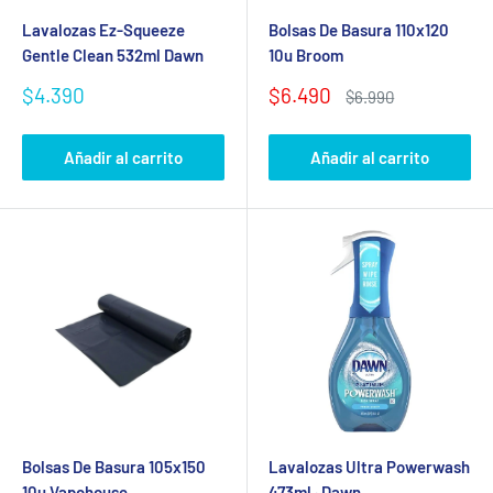
Lavalozas Ez-Squeeze
Bolsas De Basura 110x120
Gentle Clean 532ml Dawn
10u Broom
Precio
Precio
$4.390
$6.490
Precio
$6.990
de
de
habitual
venta
venta
Añadir al carrito
Añadir al carrito
Bolsas De Basura 105x150
Lavalozas Ultra Powerwash
10u Vapohouse
473ml · Dawn