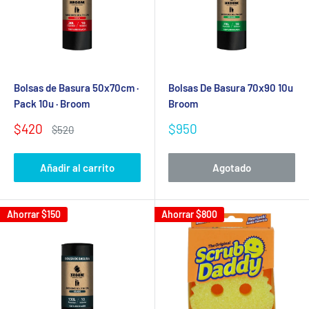
Bolsas de Basura 50x70cm ·
Bolsas De Basura 70x90 10u
Pack 10u · Broom
Broom
Precio
Precio
$420
$950
Precio
$520
de
habitual
de
venta
venta
Añadir al carrito
Agotado
Ahorrar
$150
Ahorrar
$800