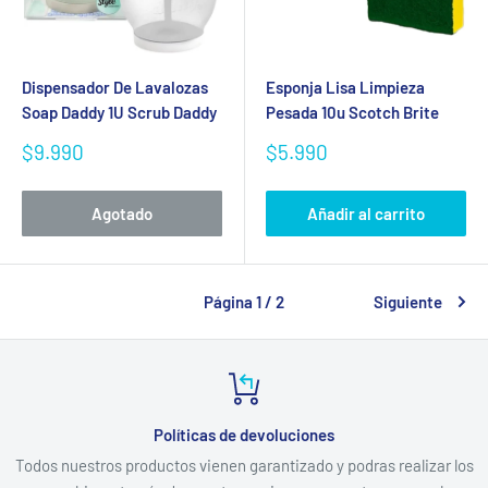
Dispensador De Lavalozas
Esponja Lisa Limpieza
Soap Daddy 1U Scrub Daddy
Pesada 10u Scotch Brite
Precio
Precio
$9.990
$5.990
de
de
venta
venta
Agotado
Añadir al carrito
Página 1 / 2
Siguiente
Políticas de devoluciones
Todos nuestros productos vienen garantizado y podras realizar los