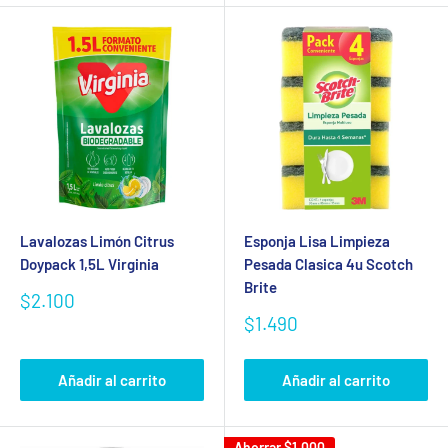
Lavalozas Limón Citrus
Esponja Lisa Limpieza
Doypack 1,5L Virginia
Pesada Clasica 4u Scotch
Brite
Precio
$2.100
de
Precio
$1.490
venta
de
venta
Añadir al carrito
Añadir al carrito
Ahorrar
$1.000