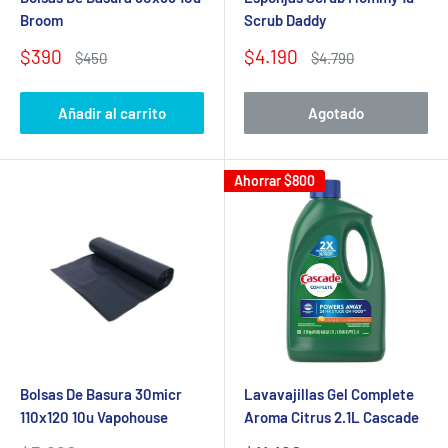
Broom
Scrub Daddy
Precio
Precio
$390
$4.190
Precio
Precio
$450
$4.790
de
habitual
de
habitual
venta
venta
Añadir al carrito
Agotado
Ahorrar
$800
Bolsas De Basura 30micr
Lavavajillas Gel Complete
110x120 10u Vapohouse
Aroma Citrus 2.1L Cascade