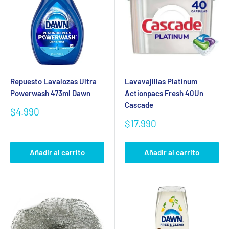
Repuesto Lavalozas Ultra
Lavavajillas Platinum
Powerwash 473ml Dawn
Actionpacs Fresh 40Un
Cascade
Precio
$4.990
de
Precio
$17.990
venta
de
venta
Añadir al carrito
Añadir al carrito