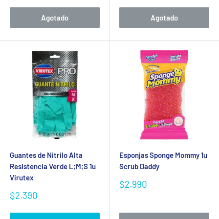
venta
Agotado
Agotado
Guantes de Nitrilo Alta
Esponjas Sponge Mommy 1u
Resistencia Verde L;M;S 1u
Scrub Daddy
Virutex
Precio
$2.990
de
Precio
$2.390
venta
de
venta