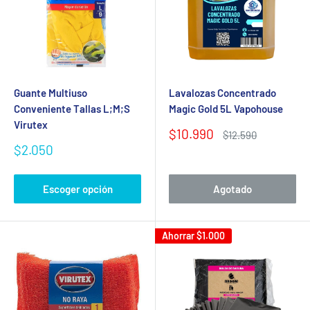
Guante Multiuso
Lavalozas Concentrado
Conveniente Tallas L;M;S
Magic Gold 5L Vapohouse
Virutex
Precio
$10.990
Precio
$12.590
de
habitual
Precio
$2.050
venta
de
venta
Escoger opción
Agotado
Ahorrar
$1.000