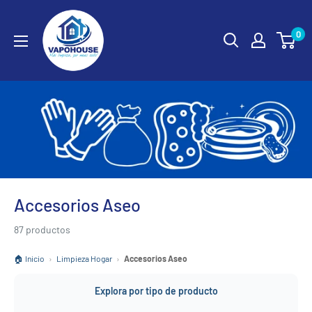
Ir
vapohouse
directamente
0
al
contenido
Accesorios Aseo
87 productos
🏠 Inicio
›
Limpieza Hogar
›
Accesorios Aseo
Explora por tipo de producto