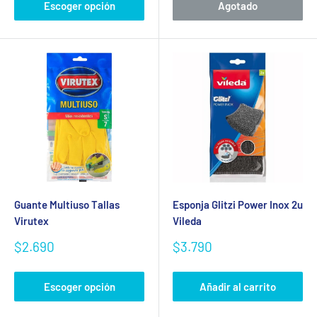
Escoger opción
Agotado
Guante Multiuso Tallas
Esponja Glitzi Power Inox 2u
Virutex
Vileda
Precio
Precio
$2.690
$3.790
de
de
venta
venta
Escoger opción
Añadir al carrito