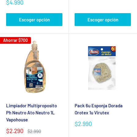
de
Precio
$4.990
venta
de
venta
Escoger opción
Escoger opción
Ahorrar
$700
Limpiador Multiproposito
Pack 6u Esponja Dorada
Ph Neutro Ato Neutro 1L
Orotex 1u Virutex
Vapohouse
Precio
$2.990
de
Precio
$2.290
Precio
$2.990
venta
de
habitual