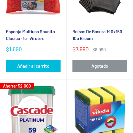
Esponja Multiuso Spunita
Bolsas De Basura 140x160
Clásica · 1u · Virutex
10u Broom
Precio
Precio
$1.690
$7.990
Precio
$8.990
de
de
habitual
venta
venta
Añadir al carrito
Agotado
Ahorrar
$2.000