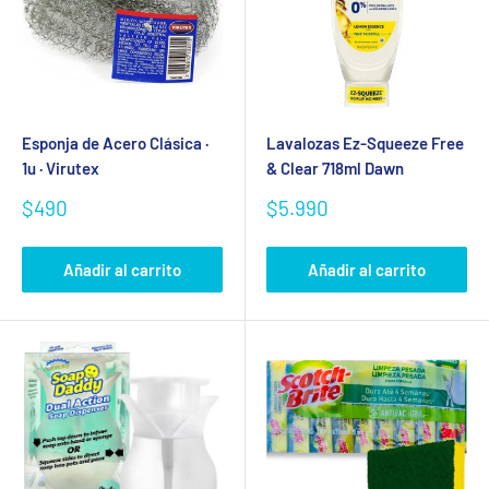
Esponja de Acero Clásica ·
Lavalozas Ez-Squeeze Free
1u · Virutex
& Clear 718ml Dawn
Precio
Precio
$490
$5.990
de
de
venta
venta
Añadir al carrito
Añadir al carrito