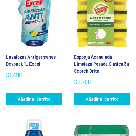
Lavalozas Antigermenes
Esponja Acanalada
Doypack 1L Excell
Limpieza Pesada Clasica 3u
Scotch Brite
Precio
$1.490
de
Precio
$2.790
venta
de
venta
Añadir al carrito
Añadir al carrito