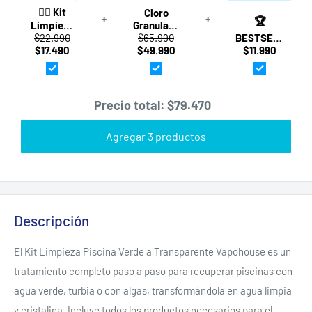
🏊‍♂️ Kit
Cloro
+
+
🏆
Limpieza
Granulado
$22.990
Piscina
$65.990
para
BESTSELLER
$17.490
Verde a
$49.990
Piscina
$11.990
·
Transparente
60% ·
Percarbonato
Vapohouse
25kg ·
de Sodio
– Cloro,
Vapohouse
Mega
Sulfato y
Pack 3kg ·
Precio total:
$79.470
Tratamiento
Vapohouse
Completo
Agregar 3 productos
Descripción
El Kit Limpieza Piscina Verde a Transparente Vapohouse es un
tratamiento completo paso a paso para recuperar piscinas con
agua verde, turbia o con algas, transformándola en agua limpia
y cristalina. Incluye todos los productos necesarios para el