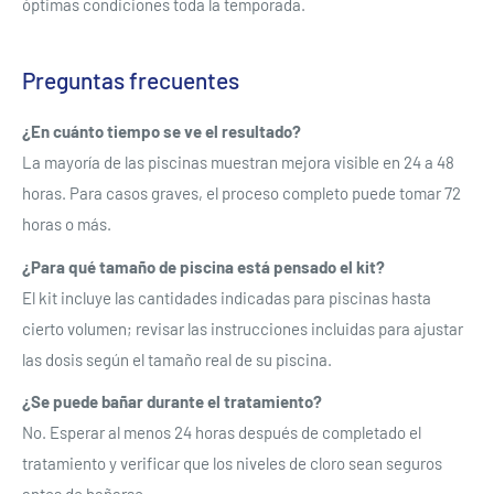
Se requiere iniciar sesión
óptimas condiciones toda la temporada.
Inicie sesión en su cuenta para agregar productos a su
Preguntas frecuentes
lista de deseos y ver los artículos guardados
anteriormente.
¿En cuánto tiempo se ve el resultado?
Acceso
La mayoría de las piscinas muestran mejora visible en 24 a 48
horas. Para casos graves, el proceso completo puede tomar 72
horas o más.
¿Para qué tamaño de piscina está pensado el kit?
El kit incluye las cantidades indicadas para piscinas hasta
cierto volumen; revisar las instrucciones incluidas para ajustar
las dosis según el tamaño real de su piscina.
¿Se puede bañar durante el tratamiento?
No. Esperar al menos 24 horas después de completado el
tratamiento y verificar que los niveles de cloro sean seguros