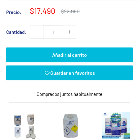
Precio
$17.490
Precio
$22.990
Precio:
habitual
de
venta
Cantidad:
Añadir al carrito
Guardar en favoritos
Comprados juntos habitualmente