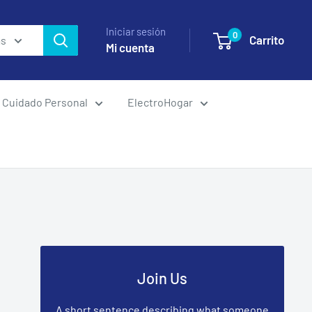
Iniciar sesión
0
Carrito
as
Mi cuenta
Cuidado Personal
ElectroHogar
Join Us
A short sentence describing what someone