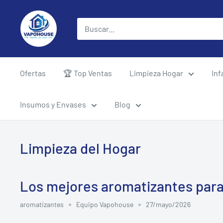
Ir
vapohouse
directamente
al
contenido
Ofertas
🏆 Top Ventas
Limpieza Hogar
Inf
Insumos y Envases
Blog
Limpieza del Hogar
Los mejores aromatizantes para
aromatizantes
Equipo Vapohouse
27/mayo/2026