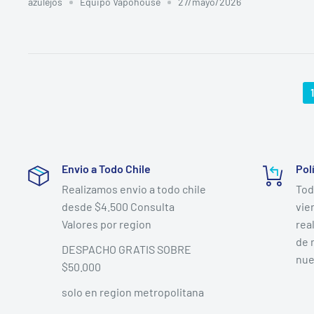
azulejos
Equipo Vapohouse
27/mayo/2026
1
Envio a Todo Chile
Pol
Realizamos envio a todo chile
Tod
desde $4.500 Consulta
vie
Valores por region
rea
de 
DESPACHO GRATIS SOBRE
nue
$50.000
solo en region metropolitana