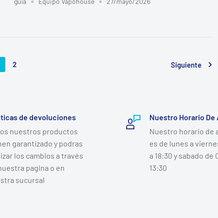
guía
Equipo Vapohouse
27/mayo/2026
2
Siguiente
íticas de devoluciones
Nuestro Horario De
os nuestros productos
Nuestro horario de 
nen garantizado y podras
es de lunes a vierne
lizar los cambios a través
a 18:30 y sabado de 
nuestra pagina o en
13:30
stra sucursal