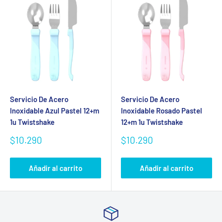
Servicio De Acero
Servicio De Acero
Inoxidable Azul Pastel 12+m
Inoxidable Rosado Pastel
1u Twistshake
12+m 1u Twistshake
Precio
Precio
$10.290
$10.290
de
de
venta
venta
Añadir al carrito
Añadir al carrito