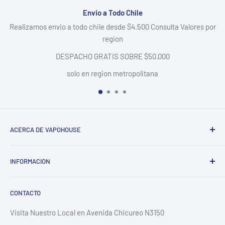
Envio a Todo Chile
Polí
o chile desde $4.500 Consulta Valores por
Todos nuestros producto
region
cambios a través de
O GRATIS SOBRE $50.000
en region metropolitana
ACERCA DE VAPOHOUSE
Somos una empresa familiar, que entendiendo los altos
Se requiere iniciar sesión
INFORMACION
costos de mantener un hogar, buscamos ofrecer los mejores
productos al menor precio posible del mercado, siempre
Inicie sesión en su cuenta para agregar productos a su
Contacto
enfocados en la calidad y una excelente atención.
lista de deseos y ver los artículos guardados
CONTACTO
Despachos
anteriormente.
Politica de envios
Visita Nuestro Local en Avenida Chicureo N3150