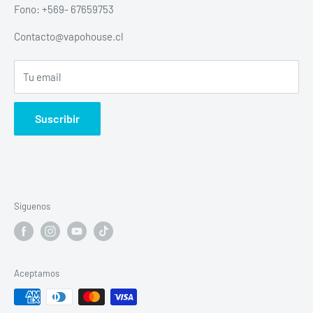
Política de devolución y reembolso escrita
Acceso
Fono: +569- 67659753
Política de privacidad
Contacto@vapohouse.cl
Todos Los productos
Tu email
Suscribir
Síguenos
Aceptamos