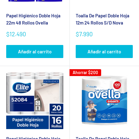
Papel Higiénico Doble Hoja
Toalla De Papel Doble Hoja
22m 48 Rollos Ovella
12m 24 Rollos S/D Nova
Precio
Precio
$12.490
$7.990
de
de
venta
venta
Añadir al carrito
Añadir al carrito
Ahorrar
$200
Papel Higiénico Doble Hoja
Toalla De Papel Doble Hoja