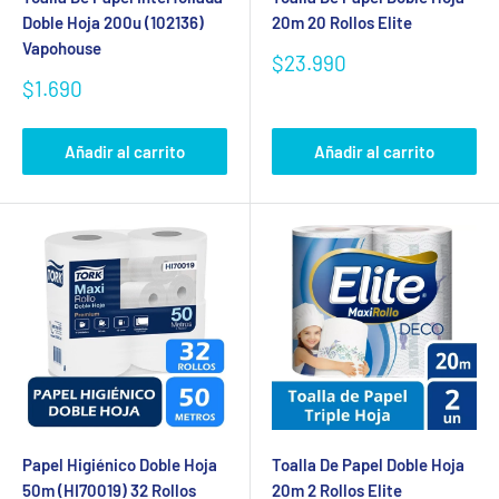
Doble Hoja 200u (102136)
20m 20 Rollos Elite
Vapohouse
Precio
$23.990
de
Precio
$1.690
venta
de
venta
Añadir al carrito
Añadir al carrito
Papel Higiénico Doble Hoja
Toalla De Papel Doble Hoja
50m (HI70019) 32 Rollos
20m 2 Rollos Elite