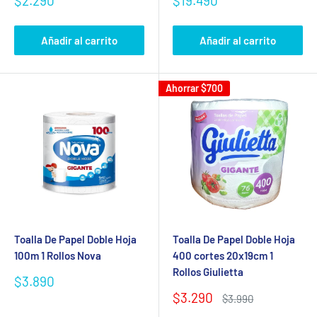
$2.290
$19.490
de
de
venta
venta
Añadir al carrito
Añadir al carrito
Ahorrar
$700
Toalla De Papel Doble Hoja
Toalla De Papel Doble Hoja
100m 1 Rollos Nova
400 cortes 20x19cm 1
Rollos Giulietta
Precio
$3.890
de
Precio
$3.290
Precio
$3.990
venta
de
habitual