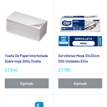
Toalla De Papel Interfoliada
Servilletas Mesa 33x33cm
Doble Hoja 200u Ovella
500 Unidades Elite
Precio
Precio
$1.540
$7.190
de
de
venta
venta
Agotado
Agotado