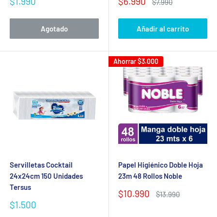
Precio
Precio
$1.990
$6.990
Precio
$7.990
de
de
habitual
venta
venta
Agotado
Añadir al carrito
Ahorrar
$3.000
Servilletas Cocktail
Papel Higiénico Doble Hoja
24x24cm 150 Unidades
23m 48 Rollos Noble
Tersus
Precio
$10.990
Precio
$13.990
de
habitual
Precio
$1.500
venta
de