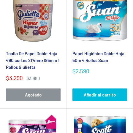
Toalla De Papel Doble Hoja
Papel Higiénico Doble Hoja
490 cortes 217mmx185mm 1
50m 4 Rollos Suan
Rollos Giulietta
Precio
$2.590
de
Precio
$3.290
Precio
$3.990
venta
de
habitual
venta
Agotado
Añadir al carrito