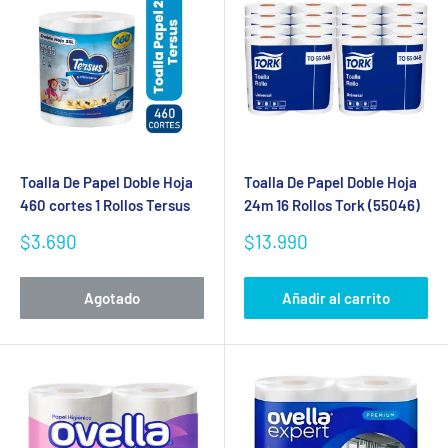
Toalla De Papel Doble Hoja
Toalla De Papel Doble Hoja
460 cortes 1 Rollos Tersus
24m 16 Rollos Tork (55046)
Precio
Precio
$3.690
$13.990
de
de
venta
venta
Agotado
Añadir al carrito