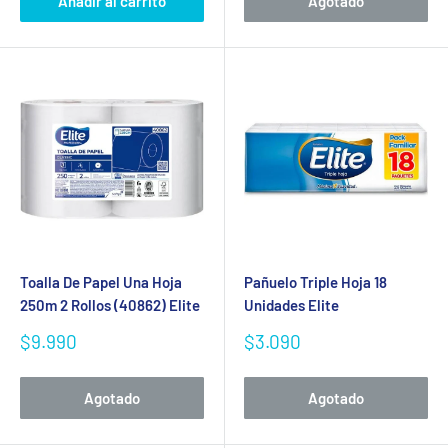
Añadir al carrito
Agotado
Toalla De Papel Una Hoja
Pañuelo Triple Hoja 18
250m 2 Rollos (40862) Elite
Unidades Elite
Precio
Precio
$9.990
$3.090
de
de
venta
venta
Agotado
Agotado