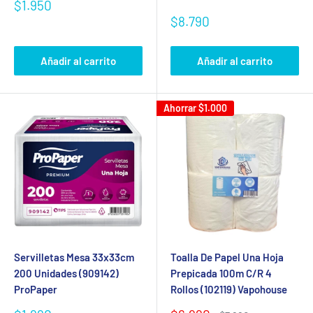
Precio
$1.950
de
Precio
$8.790
venta
de
venta
Añadir al carrito
Añadir al carrito
Ahorrar
$1.000
Servilletas Mesa 33x33cm
Toalla De Papel Una Hoja
200 Unidades (909142)
Prepicada 100m C/R 4
ProPaper
Rollos (102119) Vapohouse