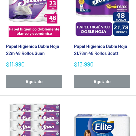
Papel Higiénico Doble Hoja
Papel Higiénico Doble Hoja
22m 48 Rollos Suan
21.78m 48 Rollos Scott
Precio
Precio
$11.990
$13.990
de
de
venta
venta
Agotado
Agotado