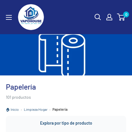
Ir
vapohouse
directamente
0
al
contenido
Papelería
101 productos
🏠 Inicio
›
Limpieza Hogar
›
Papelería
Explora por tipo de producto