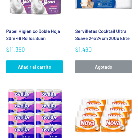
Papel Higiénico Doble Hoja
Servilletas Cocktail Ultra
20m 48 Rollos Suan
Suave 24x24cm 200u Elite
Precio
Precio
$11.390
$1.490
de
de
venta
venta
Añadir al carrito
Agotado
Se requiere iniciar sesión
Inicie sesión en su cuenta para agregar productos a su
lista de deseos y ver los artículos guardados
anteriormente.
Acceso