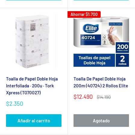
Ahorrar
$1.700
Toalla de Papel Doble Hoja
Toalla De Papel Doble Hoja
Interfoliada · 200u · Tork
200m (40724) 2 Rollos Elite
Xpress (TO70027)
Precio
$12.490
Precio
$14.190
de
habitual
Precio
$2.350
venta
de
venta
Añadir al carrito
Agotado