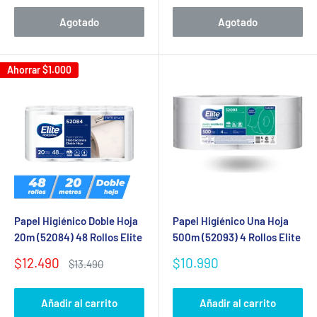
venta
Agotado
Agotado
Ahorrar
$1.000
Papel Higiénico Doble Hoja
Papel Higiénico Una Hoja
20m (52084) 48 Rollos Elite
500m (52093) 4 Rollos Elite
Precio
Precio
$12.490
$10.990
Precio
$13.490
de
habitual
de
venta
venta
Añadir al carrito
Añadir al carrito