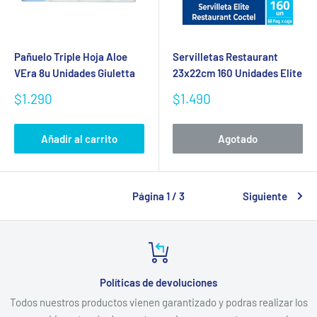
Pañuelo Triple Hoja Aloe
Servilletas Restaurant
VEra 8u Unidades Giuletta
23x22cm 160 Unidades Elite
Precio
Precio
$1.290
$1.490
de
de
venta
venta
Añadir al carrito
Agotado
Página 1 / 3
Siguiente
Políticas de devoluciones
Todos nuestros productos vienen garantizado y podras realizar los