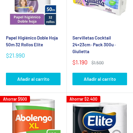
Papel Higiénico Doble Hoja
Servilletas Cocktail
50m 32 Rollos Elite
24×23cm · Pack 300u ·
Giulietta
Precio
$21.990
de
Precio
$1.190
Precio
$1.500
venta
de
habitual
venta
Añadir al carrito
Añadir al carrito
Ahorrar
$500
Ahorrar
$2.400