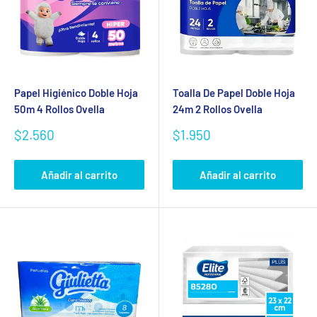
Papel Higiénico Doble Hoja
Toalla De Papel Doble Hoja
50m 4 Rollos Ovella
24m 2 Rollos Ovella
Precio
Precio
$2.560
$1.950
de
de
venta
venta
Añadir al carrito
Añadir al carrito