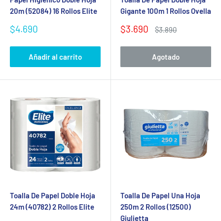
20m (52084) 16 Rollos Elite
Gigante 100m 1 Rollos Ovella
Precio
Precio
$4.690
$3.690
Precio
$3.890
de
de
habitual
venta
venta
Añadir al carrito
Agotado
Toalla De Papel Doble Hoja
Toalla De Papel Una Hoja
24m (40782) 2 Rollos Elite
250m 2 Rollos (12500)
Giulietta