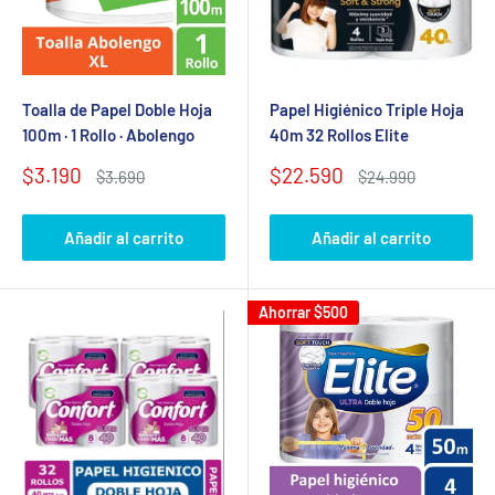
Toalla de Papel Doble Hoja
Papel Higiénico Triple Hoja
100m · 1 Rollo · Abolengo
40m 32 Rollos Elite
Precio
Precio
$3.190
$22.590
Precio
Precio
$3.690
$24.990
de
habitual
de
habitual
venta
venta
Añadir al carrito
Añadir al carrito
Ahorrar
$500