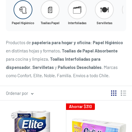
🧻
📄
🗂️
🍽️

Papel Higiénico
Toallas Papel
Interfoliadas
Servilletas
Pañu
Productos de
papelería para hogar y oficina
:
Papel Higiénico
en distintas hojas y formatos,
Toallas de Papel Absorbente
para cocina y limpieza,
Toallas Interfoliadas para
dispensador
,
Servilletas
y
Pañuelos Desechables
. Marcas
como Confort, Elite, Noble, Familia. Envíos a todo Chile.
Ordenar por
Ahorrar
$310