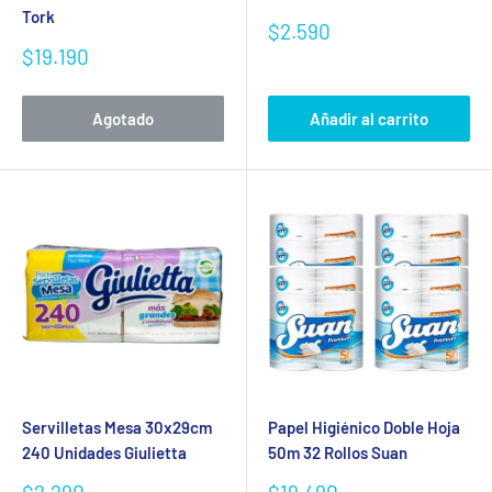
Tork
Precio
$2.590
de
Precio
$19.190
venta
de
venta
Agotado
Añadir al carrito
Servilletas Mesa 30x29cm
Papel Higiénico Doble Hoja
240 Unidades Giulietta
50m 32 Rollos Suan
Precio
Precio