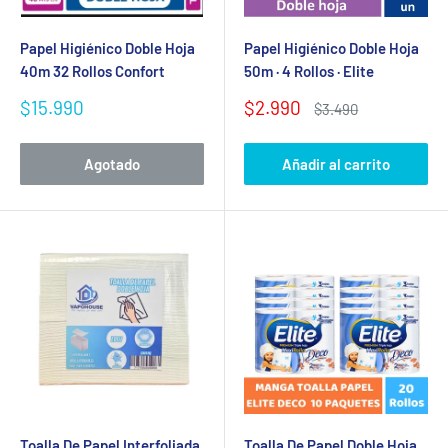
Papel Higiénico Doble Hoja
Papel Higiénico Doble Hoja
40m 32 Rollos Confort
50m · 4 Rollos · Elite
Precio
Precio
$15.990
$2.990
Precio
$3.490
de
de
habitual
venta
venta
Agotado
Añadir al carrito
Toalla De Papel Interfoliada
Toalla De Papel Doble Hoja