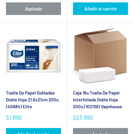
venta
Agotado
Añadir al carrito
Toalla De Papel Dobladas
Caja 16u Toalla De Papel
Doble Hoja 21.6x21cm 200u
Interfoliada Doble Hoja
(40884) Elite
200u (102136) Vapohouse
Precio
Precio
$1.890
$23.990
de
de
venta
venta