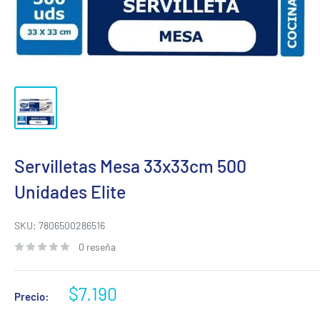
Servilletas Mesa 33x33cm 500
Unidades Elite
SKU:
7806500286516
0 reseña
Precio
$7.190
Precio:
de