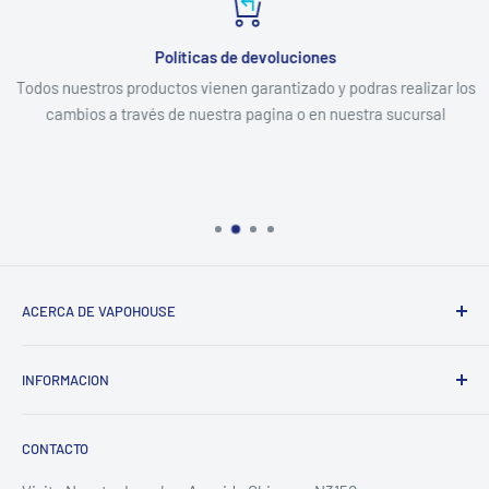
Políticas de devoluciones
Todos nuestros productos vienen garantizado y podras realizar los
cambios a través de nuestra pagina o en nuestra sucursal
ACERCA DE VAPOHOUSE
Somos una empresa familiar, que entendiendo los altos
INFORMACION
costos de mantener un hogar, buscamos ofrecer los mejores
productos al menor precio posible del mercado, siempre
Contacto
enfocados en la calidad y una excelente atención.
CONTACTO
Despachos