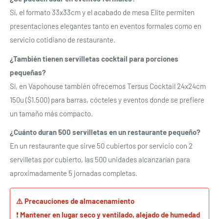
Sí, el formato 33x33cm y el acabado de mesa Elite permiten
presentaciones elegantes tanto en eventos formales como en
servicio cotidiano de restaurante.
Se requiere iniciar sesión
¿También tienen servilletas cocktail para porciones
Inicie sesión en su cuenta para agregar productos a su
pequeñas?
lista de deseos y ver los artículos guardados
Sí, en Vapohouse también ofrecemos Tersus Cocktail 24x24cm
anteriormente.
150u ($1.500) para barras, cócteles y eventos donde se prefiere
un tamaño más compacto.
Acceso
¿Cuánto duran 500 servilletas en un restaurante pequeño?
En un restaurante que sirve 50 cubiertos por servicio con 2
servilletas por cubierto, las 500 unidades alcanzarían para
aproximadamente 5 jornadas completas.
⚠️ Precauciones de almacenamiento
❗
Mantener en lugar seco y ventilado, alejado de humedad