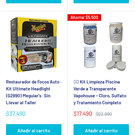
Ahorrar
$5.500
Restaurador de Focos Auto ·
🏊‍♂️ Kit Limpieza Piscina
Kit Ultimate Headlight
Verde a Transparente
(G2990) Meguiar's · Sin
Vapohouse – Cloro, Sulfato
Llevar al Taller
y Tratamiento Completo
Precio
Precio
$37.490
$17.490
Precio
$22.990
de
de
habitual
venta
venta
Añadir al carrito
Añadir al carrito