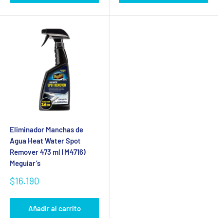
Eliminador Manchas de
Agua Heat Water Spot
Remover 473 ml (M4716)
Meguiar’s
Precio
$16.190
de
venta
Añadir al carrito