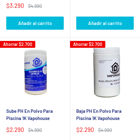
venta
Precio
$3.290
Precio
$4.990
de
habitual
venta
Añadir al carrito
Añadir al carrito
Ahorrar
$2.700
Ahorrar
$2.700
Sube PH En Polvo Para
Baja PH En Polvo Para
Piscina 1K Vapohouse
Piscina 1K Vapohouse
Precio
Precio
$2.290
$2.290
Precio
Precio
$4.990
$4.990
de
habitual
de
habitual