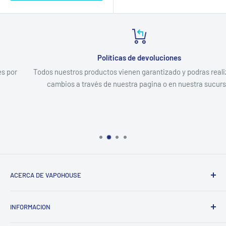
Políticas de devoluciones
Todos nuestros productos vienen garantizado y podras realizar los
cambios a través de nuestra pagina o en nuestra sucursal
ACERCA DE VAPOHOUSE
Somos una empresa familiar, que entendiendo los altos
INFORMACION
costos de mantener un hogar, buscamos ofrecer los mejores
productos al menor precio posible del mercado, siempre