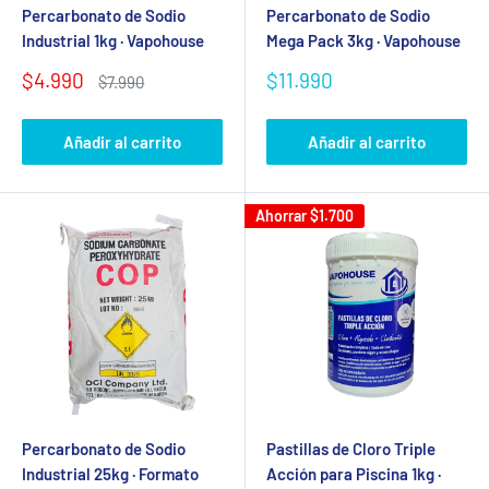
Percarbonato de Sodio
Percarbonato de Sodio
Industrial 1kg · Vapohouse
Mega Pack 3kg · Vapohouse
Precio
Precio
$4.990
$11.990
Precio
$7.990
de
habitual
de
venta
venta
Añadir al carrito
Añadir al carrito
Ahorrar
$1.700
Percarbonato de Sodio
Pastillas de Cloro Triple
Industrial 25kg · Formato
Acción para Piscina 1kg ·