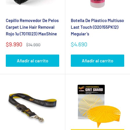
Cepillo Removedor De Pelos
Botella De Plástico Multiuso
Carpet Line Hair Removal
Last Touch (D20155PK12)
Rojo 1u (7011023) MaxShine
Meguiar’s
Precio
Precio
$9.990
$4.690
Precio
$14.990
de
habitual
de
venta
venta
Añadir al carrito
Añadir al carrito