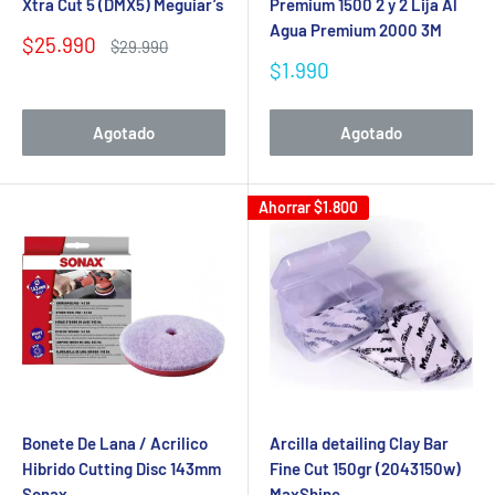
Xtra Cut 5 (DMX5) Meguiar’s
Premium 1500 2 y 2 Lija Al
Agua Premium 2000 3M
Precio
$25.990
Precio
$29.990
de
habitual
Precio
$1.990
venta
de
venta
Agotado
Agotado
Ahorrar
$1.800
Bonete De Lana / Acrilico
Arcilla detailing Clay Bar
Hibrido Cutting Disc 143mm
Fine Cut 150gr (2043150w)
Sonax
MaxShine