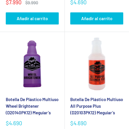
Precio
Precio
$7.990
$4.690
Precio
$9.990
de
habitual
de
venta
venta
Añadir al carrito
Añadir al carrito
Botella De Plástico Multiuso
Botella De Plástico Multiuso
Wheel Brightener
All Purpose Plus
(D20140PK12) Meguiar’s
(D20103PK12) Meguiar’s
Precio
Precio
$4.690
$4.690
de
de