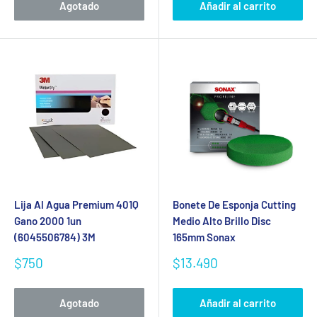
Agotado
Añadir al carrito
Lija Al Agua Premium 401Q
Bonete De Esponja Cutting
Gano 2000 1un
Medio Alto Brillo Disc
(6045506784) 3M
165mm Sonax
Precio
Precio
$750
$13.490
de
de
venta
venta
Agotado
Añadir al carrito