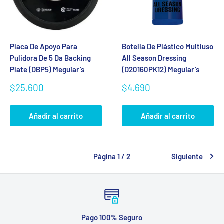
Placa De Apoyo Para
Botella De Plástico Multiuso
Pulidora De 5 Da Backing
All Season Dressing
Plate (DBP5) Meguiar’s
(D20160PK12) Meguiar’s
Precio
Precio
$25.600
$4.690
de
de
venta
venta
Añadir al carrito
Añadir al carrito
Página 1 / 2
Siguiente
Pago 100% Seguro