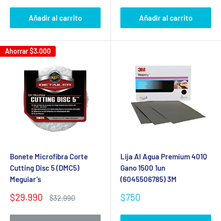
venta
venta
Añadir al carrito
Añadir al carrito
Ahorrar
$3.000
Bonete Microfibra Corte
Lija Al Agua Premium 401Q
Cutting Disc 5 (DMC5)
Gano 1500 1un
Meguiar’s
(6045506785) 3M
Precio
Precio
$29.990
$750
Precio
$32.990
de
habitual
de
venta
venta