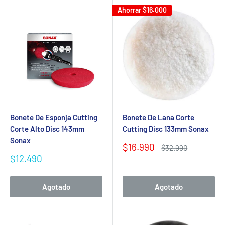
Ahorrar
$16.000
Bonete De Esponja Cutting
Bonete De Lana Corte
Corte Alto Disc 143mm
Cutting Disc 133mm Sonax
Sonax
Precio
$16.990
Precio
$32.990
de
habitual
Precio
$12.490
venta
de
venta
Agotado
Agotado