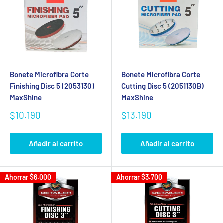
Bonete Microfibra Corte
Bonete Microfibra Corte
Finishing Disc 5 (2053130)
Cutting Disc 5 (2051130B)
MaxShine
MaxShine
Precio
Precio
$10.190
$13.190
de
de
venta
venta
Añadir al carrito
Añadir al carrito
Ahorrar
$6.000
Ahorrar
$3.700