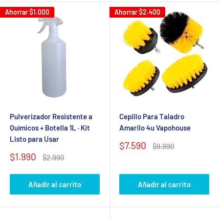
Ahorrar
$1.000
Ahorrar
$2.400
Pulverizador Resistente a
Cepillo Para Taladro
Químicos + Botella 1L · Kit
Amarilo 4u Vapohouse
Listo para Usar
Precio
$7.590
Precio
$9.990
de
habitual
Precio
$1.990
Precio
$2.990
venta
de
habitual
venta
Añadir al carrito
Añadir al carrito