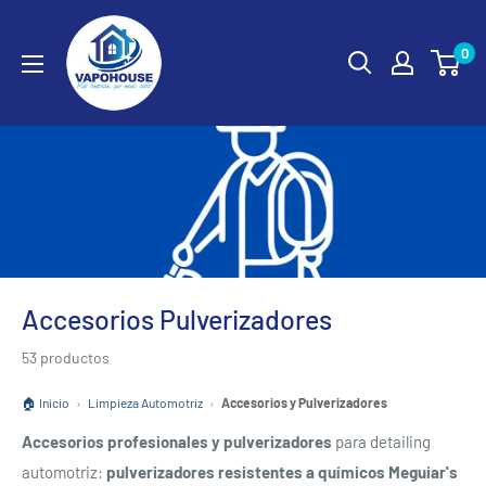
Ir
vapohouse
directamente
0
al
contenido
Accesorios Pulverizadores
53 productos
🏠 Inicio
›
Limpieza Automotriz
›
Accesorios y Pulverizadores
Accesorios profesionales y pulverizadores
para detailing
automotriz:
pulverizadores resistentes a químicos Meguiar's