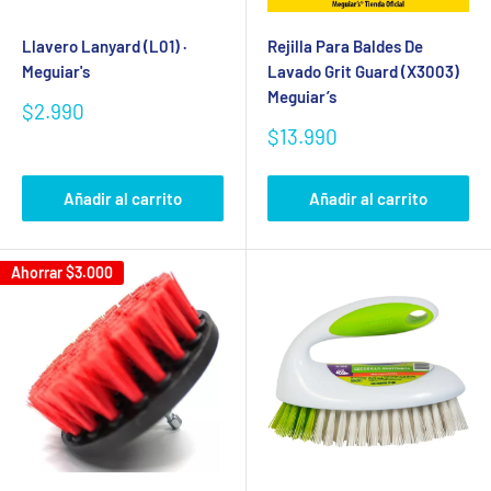
Llavero Lanyard (L01) ·
Rejilla Para Baldes De
Meguiar's
Lavado Grit Guard (X3003)
Meguiar’s
Precio
$2.990
de
Precio
$13.990
venta
de
venta
Añadir al carrito
Añadir al carrito
Ahorrar
$3.000