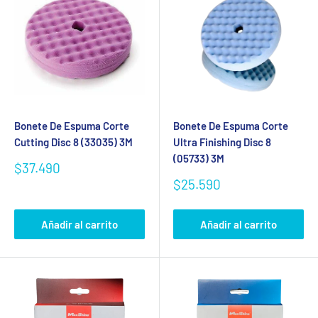
Bonete De Espuma Corte
Bonete De Espuma Corte
Cutting Disc 8 (33035) 3M
Ultra Finishing Disc 8
(05733) 3M
Precio
$37.490
de
Precio
$25.590
venta
de
venta
Añadir al carrito
Añadir al carrito