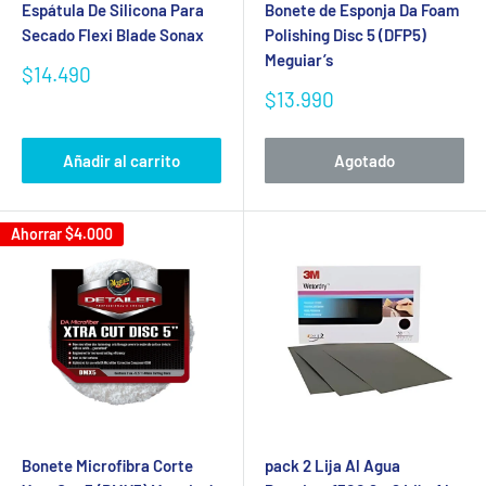
Espátula De Silicona Para
Bonete de Esponja Da Foam
Secado Flexi Blade Sonax
Polishing Disc 5 (DFP5)
Meguiar’s
Precio
$14.490
de
Precio
$13.990
venta
de
venta
Añadir al carrito
Agotado
Ahorrar
$4.000
Bonete Microfibra Corte
pack 2 Lija Al Agua