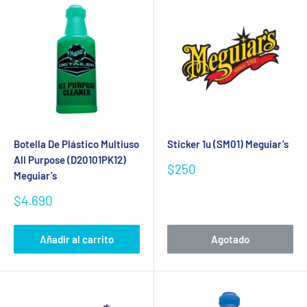
Botella De Plástico Multiuso
Sticker 1u (SM01) Meguiar’s
All Purpose (D20101PK12)
Precio
$250
Meguiar’s
de
venta
Precio
$4.690
de
venta
Añadir al carrito
Agotado