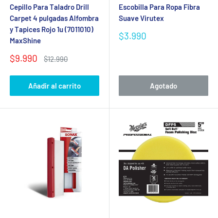
Cepillo Para Taladro Drill
Escobilla Para Ropa Fibra
Carpet 4 pulgadas Alfombra
Suave Virutex
y Tapices Rojo 1u (7011010)
Precio
$3.990
MaxShine
de
venta
Precio
$9.990
Precio
$12.990
de
habitual
venta
Añadir al carrito
Agotado