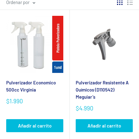
Ordenar por
Pulverizador Economico
Pulverizador Resistente A
500cc Virginia
Químicos (D110542)
Meguiar’s
Precio
$1.990
de
Precio
$4.990
venta
de
venta
Añadir al carrito
Añadir al carrito