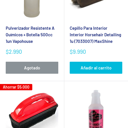
Pulverizador Resistente A
Cepillo Para Interior
Químicos + Botella 500cc
Interior Horsehair Detailing
1un Vapohouse
1u (7033007) MaxShine
Precio
Precio
$2.990
$9.990
de
de
venta
venta
Agotado
Añadir al carrito
Ahorrar
$5.000