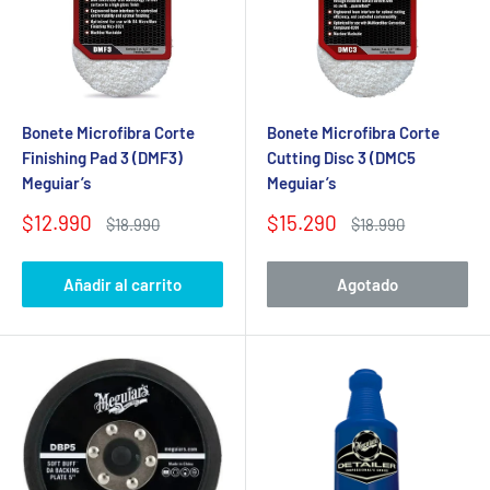
Bonete Microfibra Corte
Bonete Microfibra Corte
Finishing Pad 3 (DMF3)
Cutting Disc 3 (DMC5
Meguiar’s
Meguiar’s
Precio
Precio
$12.990
$15.290
Precio
Precio
$18.990
$18.990
de
habitual
de
habitual
venta
venta
Añadir al carrito
Agotado