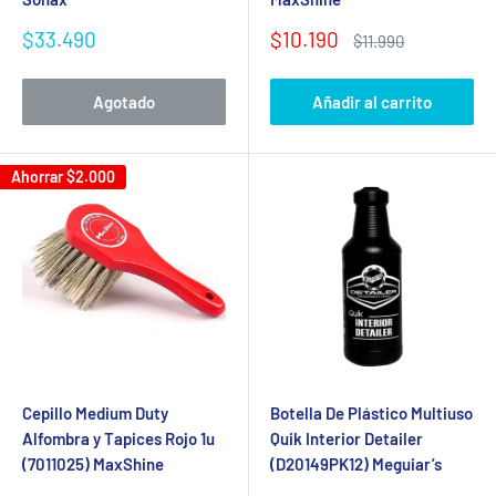
Precio
Precio
$33.490
$10.190
Precio
$11.990
de
de
habitual
Se requiere iniciar sesión
venta
venta
Agotado
Añadir al carrito
Inicie sesión en su cuenta para agregar productos a su
lista de deseos y ver los artículos guardados
Ahorrar
$2.000
anteriormente.
Acceso
Cepillo Medium Duty
Botella De Plástico Multiuso
Alfombra y Tapices Rojo 1u
Quik Interior Detailer
(7011025) MaxShine
(D20149PK12) Meguiar’s