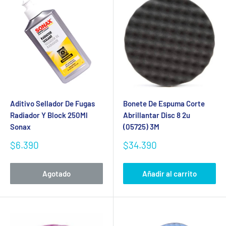
Aditivo Sellador De Fugas
Bonete De Espuma Corte
Radiador Y Block 250Ml
Abrillantar Disc 8 2u
Sonax
(05725) 3M
Precio
Precio
$6.390
$34.390
de
de
venta
venta
Agotado
Añadir al carrito