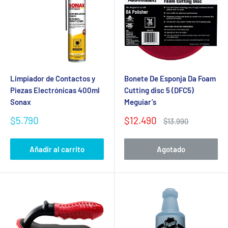
Limpiador de Contactos y
Bonete De Esponja Da Foam
Piezas Electrónicas 400ml
Cutting disc 5 (DFC5)
Sonax
Meguiar’s
Precio
Precio
$5.790
$12.490
Precio
$13.990
de
de
habitual
venta
venta
Añadir al carrito
Agotado