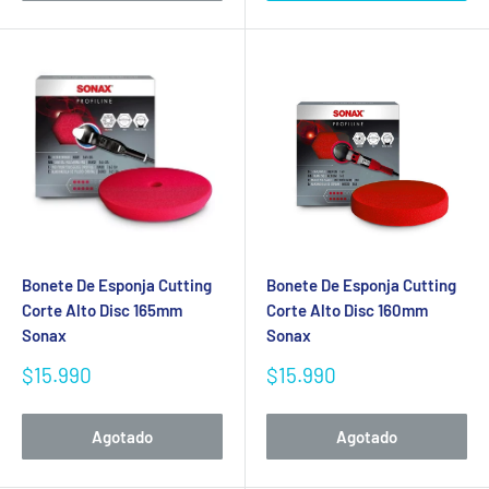
Bonete De Esponja Cutting
Bonete De Esponja Cutting
Corte Alto Disc 165mm
Corte Alto Disc 160mm
Sonax
Sonax
Precio
Precio
$15.990
$15.990
de
de
venta
venta
Agotado
Agotado