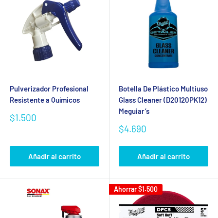
Pulverizador Profesional
Botella De Plástico Multiuso
Resistente a Químicos
Glass Cleaner (D20120PK12)
Meguiar’s
Precio
$1.500
de
Precio
$4.690
venta
de
venta
Añadir al carrito
Añadir al carrito
Ahorrar
$1.500