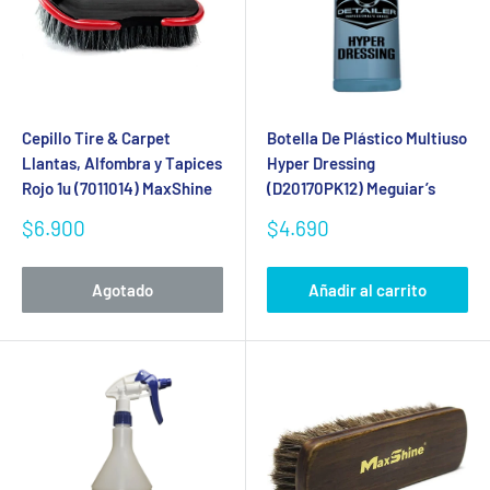
Cepillo Tire & Carpet
Botella De Plástico Multiuso
Llantas, Alfombra y Tapices
Hyper Dressing
Rojo 1u (7011014) MaxShine
(D20170PK12) Meguiar’s
Precio
Precio
$6.900
$4.690
de
de
venta
venta
Agotado
Añadir al carrito