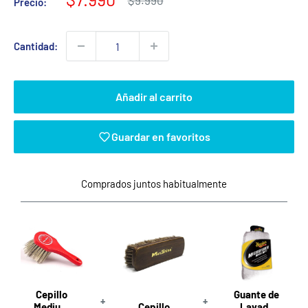
$9.990
Precio:
habitual
de
venta
Cantidad:
Añadir al carrito
Guardar en favoritos
Comprados juntos habitualmente
Cepillo
Guante de
+
+
Medium
Cepillo
Lavado