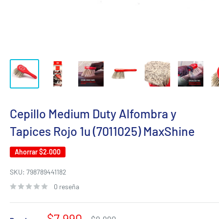
Cepillo Medium Duty Alfombra y
Tapices Rojo 1u (7011025) MaxShine
Ahorrar
$2.000
SKU:
798789441182
0 reseña
Precio
$7.990
Precio