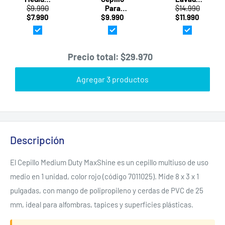
$9.990
Duty
Para
Microfiber
$14.990
Alfombra
$7.990
Interior
$9.990
Wash Mitt
$11.990
y Tapices
Interior
·
Rojo 1u
Horsehair
Meguiar's
(7011025)
Detailing
(X3002EU)
MaxShine
1u
Precio total:
$29.970
(7033007)
MaxShine
Agregar 3 productos
Descripción
El Cepillo Medium Duty MaxShine es un cepillo multiuso de uso
medio en 1 unidad, color rojo (código 7011025). Mide 8 x 3 x 1
pulgadas, con mango de polipropileno y cerdas de PVC de 25
mm, ideal para alfombras, tapices y superficies plásticas.