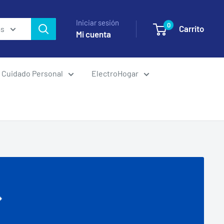
Iniciar sesión
0
Carrito
as
Mi cuenta
Cuidado Personal
ElectroHogar