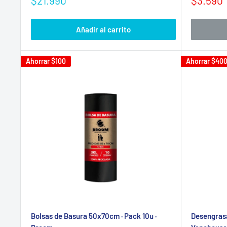
$21.990
$3.590
de
de
venta
venta
Añadir al carrito
Ahorrar
$100
Ahorrar
$40
Bolsas de Basura 50x70cm · Pack 10u ·
Desengrasa