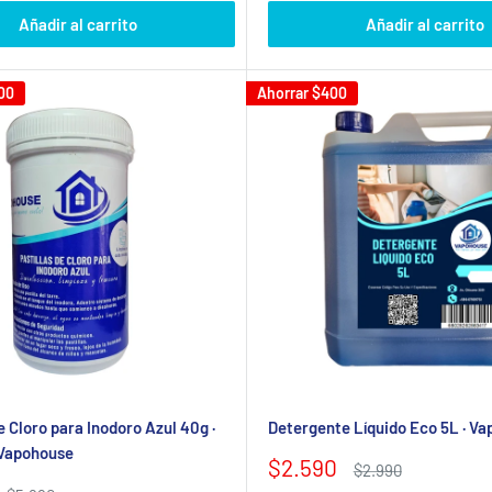
venta
Añadir al carrito
Añadir al carrito
00
Ahorrar
$400
e Cloro para Inodoro Azul 40g ·
Detergente Líquido Eco 5L · V
· Vapohouse
Precio
$2.590
Precio
$2.990
de
habitual