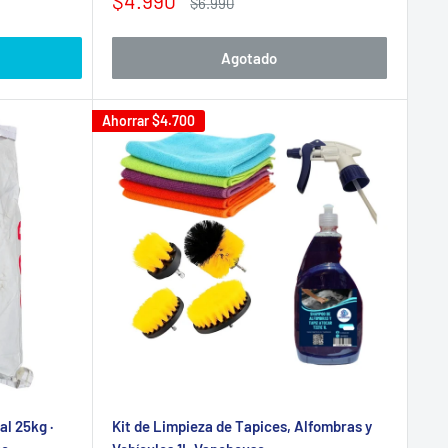
$4.990
Precio
$6.990
de
habitual
venta
Agotado
Ahorrar
$4.700
al 25kg ·
Kit de Limpieza de Tapices, Alfombras y