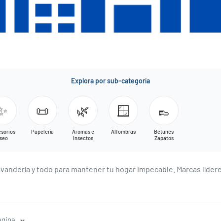
Explora por sub-categoría
✨
📜
🌿
🪟
👞
sorios
Papelería
Aromas e
Alfombras
Betunes
seo
Insectos
Zapatos
andería y todo para mantener tu hogar impecable. Marcas líderes 
ágina