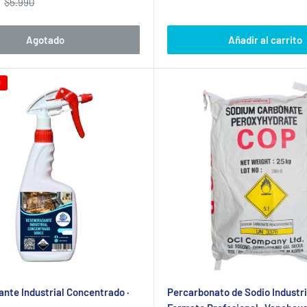
Precio
$5.990
venta
habitual
Agotado
Añadir al carrito
0
nte Industrial Concentrado ·
Percarbonato de Sodio Industri