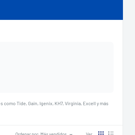
como Tide, Gain, Igenix, KH7, Virginia, Excell y más
Ordenar por: Más vendidos
Ver