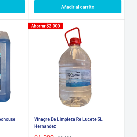
venta
Añadir al carrito
Ahorrar
$2.000
apohouse
Vinagre De Limpieza Re Lucete 5L
Hernandez
Precio