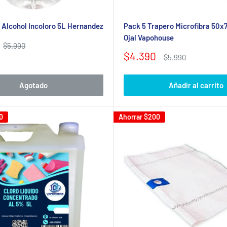
 Alcohol Incoloro 5L Hernandez
Pack 5 Trapero Microfibra 50
Ojal Vapohouse
Precio
$5.990
habitual
Precio
$4.390
Precio
$5.990
de
habitual
venta
Agotado
Añadir al carrito
0
Ahorrar
$200