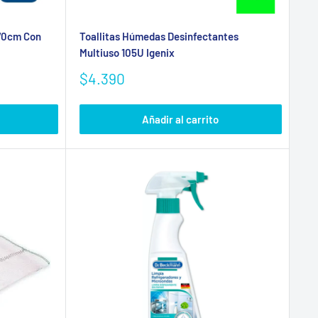
x70cm Con
Toallitas Húmedas Desinfectantes
Multiuso 105U Igenix
Precio
$4.390
de
venta
Añadir al carrito