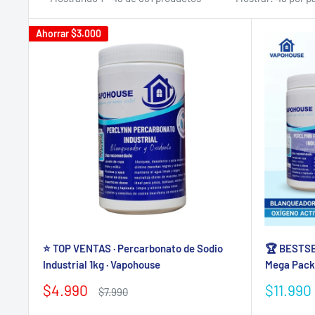
Ahorrar
$3.000
⭐ TOP VENTAS · Percarbonato de Sodio
🏆 BESTSE
Industrial 1kg · Vapohouse
Mega Pack 
Precio
Precio
$4.990
$11.990
Precio
$7.990
de
habitual
de