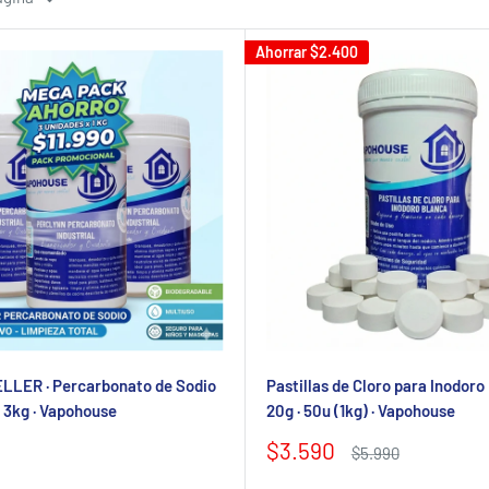
Ahorrar
$2.400
LLER · Percarbonato de Sodio
Pastillas de Cloro para Inodoro
3kg · Vapohouse
20g · 50u (1kg) · Vapohouse
Precio
$3.590
Precio
$5.990
de
habitual