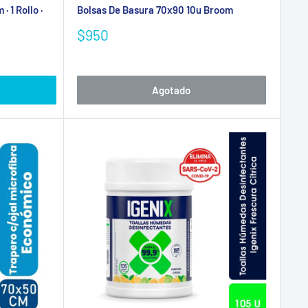
· 1 Rollo ·
Bolsas De Basura 70x90 10u Broom
Precio
$950
de
venta
Agotado