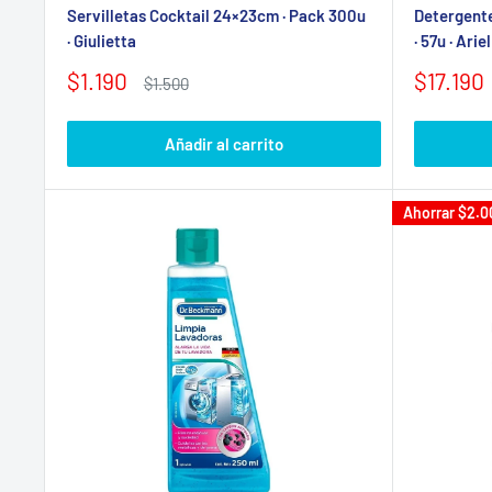
Servilletas Cocktail 24×23cm · Pack 300u
Detergente
· Giulietta
· 57u · Ariel
Precio
Precio
$1.190
$17.190
Precio
$1.500
de
habitual
de
venta
venta
Añadir al carrito
Ahorrar
$2.0