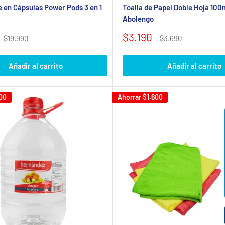
 en Cápsulas Power Pods 3 en 1
Toalla de Papel Doble Hoja 100m 
Abolengo
Precio
$3.190
Precio
Precio
$19.990
$3.690
habitual
de
habitual
venta
Añadir al carrito
Añadir al carrito
00
Ahorrar
$1.600