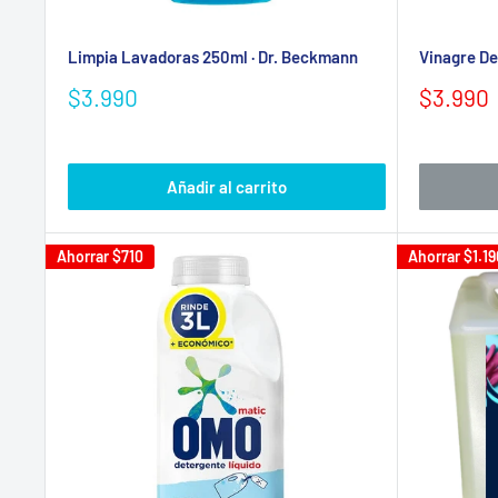
Limpia Lavadoras 250ml · Dr. Beckmann
Vinagre De
Precio
Precio
$3.990
$3.990
de
de
venta
venta
Añadir al carrito
Ahorrar
$710
Ahorrar
$1.19