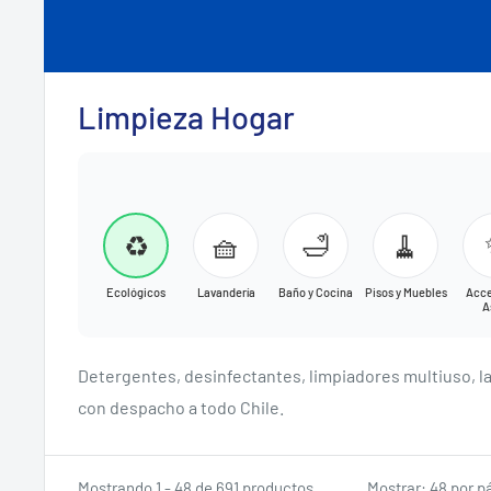
Limpieza Hogar
♻️
🧺
🛁
🧹
Ecológicos
Lavandería
Baño y Cocina
Pisos y Muebles
Acce
A
Detergentes, desinfectantes, limpiadores multiuso, lav
con despacho a todo Chile.
Mostrando 1 - 48 de 691 productos
Mostrar: 48 por p