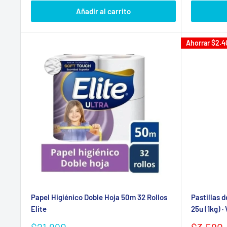
venta
venta
Añadir al carrito
Ahorrar
$2.4
Papel Higiénico Doble Hoja 50m 32 Rollos
Pastillas d
Elite
25u (1kg) 
Precio
Precio