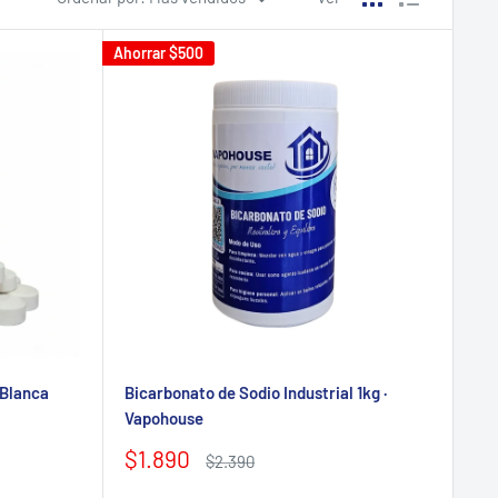
Ahorrar
$500
 Blanca
Bicarbonato de Sodio Industrial 1kg ·
Vapohouse
Precio
$1.890
Precio
$2.390
de
habitual