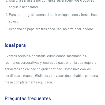
Usa una servilleta por comensal para aperitivos o postres
según la necesidad.
Para catering, almacena el pack en lugar seco y fresco hasta
su uso.
Desecha en papelero tras cada uso; no arrojar al inodoro.
Ideal para
Eventos sociales, cocktails, cumpleaños, matrimonios,
reuniones corporativas y locales de gastronomía que requieren
servilletas de calidad en gran cantidad. Combínalo con las
servilletas almuerzo Giulietta y los vasos desechables para una
mesa completamente equipada.
Se requiere iniciar sesión
Inicie sesión en su cuenta para agregar productos a su
Preguntas frecuentes
lista de deseos y ver los artículos guardados