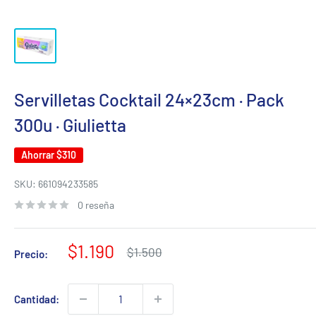
Servilletas Cocktail 24×23cm · Pack
300u · Giulietta
Ahorrar
$310
SKU:
661094233585
0 reseña
Precio
$1.190
Precio
$1.500
Precio:
habitual
de
venta
Cantidad: