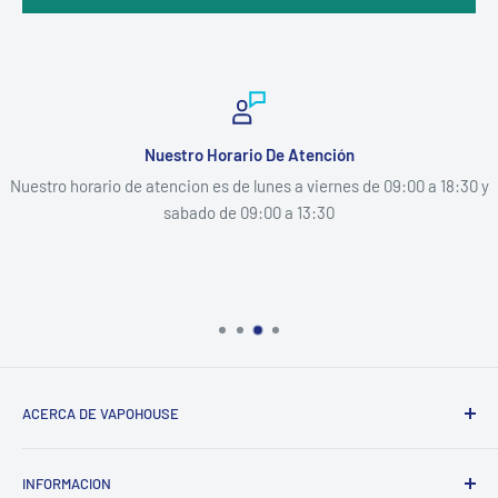
Nuestro Horario De Atención
Nuestro horario de atencion es de lunes a viernes de 09:00 a 18:30 y
sabado de 09:00 a 13:30
ACERCA DE VAPOHOUSE
Somos una empresa familiar, que entendiendo los altos
INFORMACION
costos de mantener un hogar, buscamos ofrecer los mejores