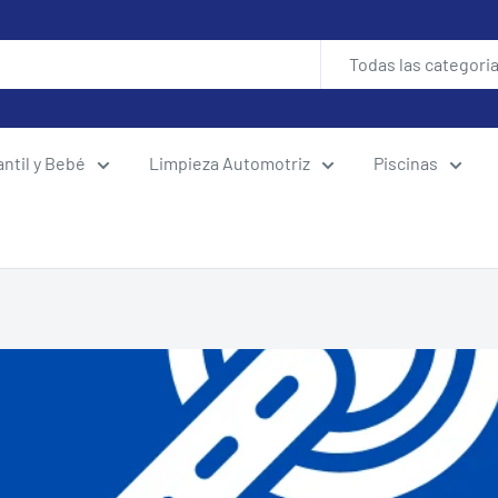
Todas las categori
antil y Bebé
Limpieza Automotriz
Piscinas