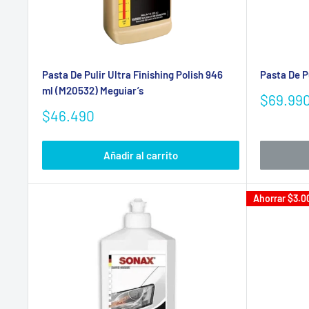
Pasta De Pulir Ultra Finishing Polish 946
Pasta De P
ml (M20532) Meguiar’s
Precio
$69.99
de
Precio
$46.490
venta
de
venta
Añadir al carrito
Ahorrar
$3.0