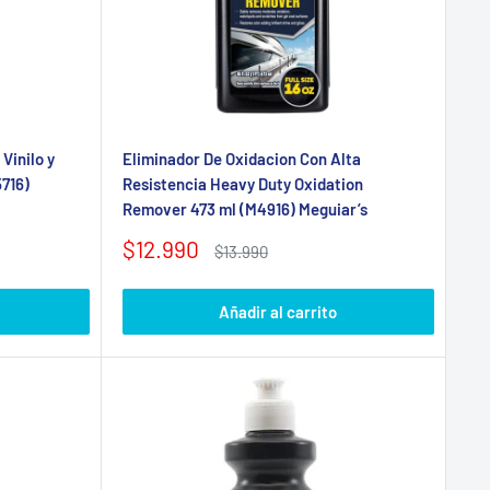
Vinilo y
Eliminador De Oxidacion Con Alta
716)
Resistencia Heavy Duty Oxidation
Remover 473 ml (M4916) Meguiar’s
Precio
$12.990
Precio
$13.990
de
habitual
venta
Añadir al carrito