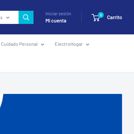
Iniciar sesión
0
Carrito
as
Mi cuenta
Cuidado Personal
ElectroHogar