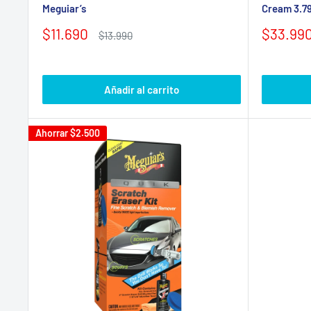
Meguiar’s
Cream 3.79
Precio
Precio
$11.690
$33.99
Precio
$13.990
de
habitual
de
venta
venta
Añadir al carrito
Ahorrar
$2.500