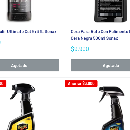
ulir Ultimate Cut 6+3 1L Sonax
Cera Para Auto Con Pulimento 
Cera Negra 500ml Sonax
0
Precio
$9.990
de
venta
Agotado
Agotado
00
Ahorrar
$3.800