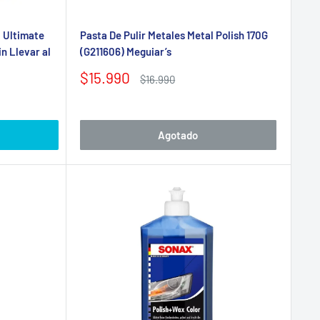
t Ultimate
Pasta De Pulir Metales Metal Polish 170G
in Llevar al
(G211606) Meguiar’s
Precio
$15.990
Precio
$16.990
de
habitual
venta
Agotado