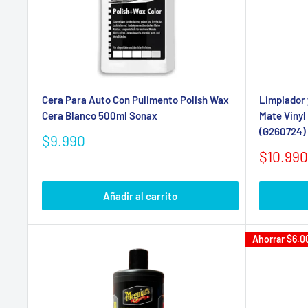
Cera Para Auto Con Pulimento Polish Wax
Limpiador 
Cera Blanco 500ml Sonax
Mate Vinyl
(G260724) 
Precio
$9.990
de
Precio
$10.990
venta
de
venta
Añadir al carrito
Ahorrar
$6.0