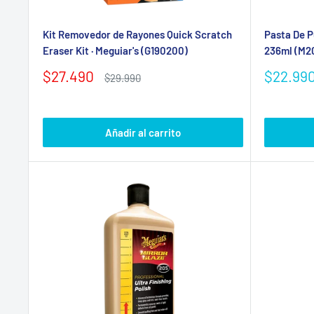
Kit Removedor de Rayones Quick Scratch
Pasta De Pu
Eraser Kit · Meguiar's (G190200)
236ml (M2
Precio
Precio
$27.490
$22.99
Precio
$29.990
de
habitual
de
venta
venta
Añadir al carrito