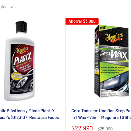
gina
Ahorrar
$3.000
lir Plásticos y Micas Plast-X
Cera Todo-en-Uno One Step Pai
iar's (G12310) · Restaura Focos
In 1 Wax 473ml · Meguiar's (G191
Precio
$22.990
Precio
$25.990