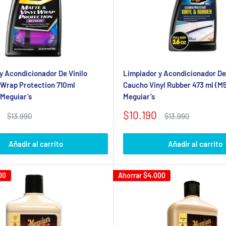
y Acondicionador De Vinilo
Limpiador y Acondicionador De 
 Wrap Protection 710ml
Caucho Vinyl Rubber 473 ml (M5
Meguiar’s
Meguiar’s
Precio
$10.190
Precio
Precio
$13.990
$13.990
habitual
de
habitual
venta
Añadir al carrito
Añadir al carrito
00
Ahorrar
$4.000