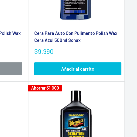
Polish Wax
Cera Para Auto Con Pulimento Polish Wax
Cera Azul 500ml Sonax
Precio
$9.990
de
venta
Añadir al carrito
Ahorrar
$1.000