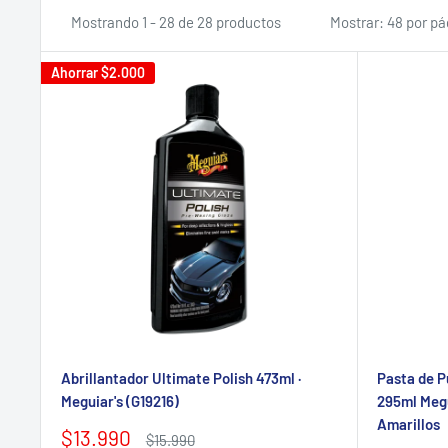
Mostrando 1 - 28 de 28 productos
Mostrar: 48 por pá
Ahorrar
$2.000
Abrillantador Ultimate Polish 473ml ·
Pasta de Pu
Meguiar's (G19216)
295ml Megu
Amarillos
Precio
$13.990
Precio
$15.990