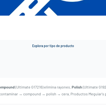
Explora por tipo de producto
ompound
(Ultimate G17216) elimina rayones.
Polish
(Ultimate G192
scontaminar → compound → polish → cera. Productos Meguiar's pr