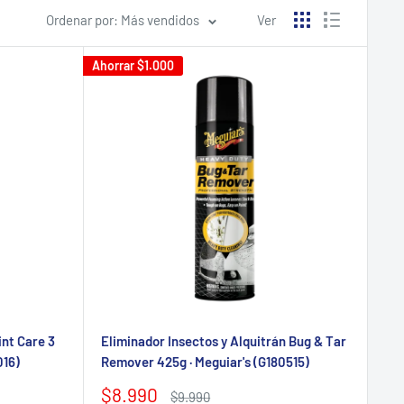
Ordenar por: Más vendidos
Ver
Ahorrar
$1.000
nt Care 3
Eliminador Insectos y Alquitrán Bug & Tar
016)
Remover 425g · Meguiar's (G180515)
Precio
$8.990
Precio
$9.990