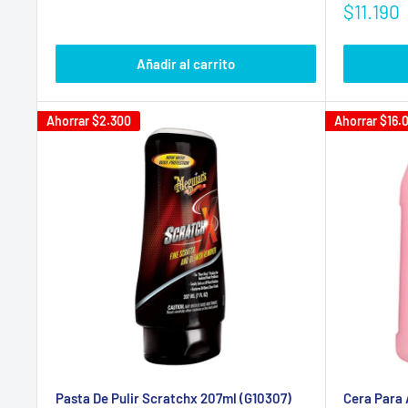
de
habitual
Precio
$11.190
venta
de
venta
Añadir al carrito
Ahorrar
$2.300
Ahorrar
$16.
Pasta De Pulir Scratchx 207ml (G10307)
Cera Para 