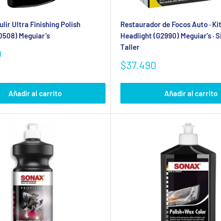
lir Ultra Finishing Polish
Restaurador de Focos Auto · Ki
0508) Meguiar’s
Headlight (G2990) Meguiar's · S
Taller
0
Precio
$37.490
de
venta
Añadir al carrito
Añadir al carrito
Se requiere iniciar sesión
Inicie sesión en su cuenta para agregar productos a su lista de
deseos y ver los artículos guardados anteriormente.
Acceso