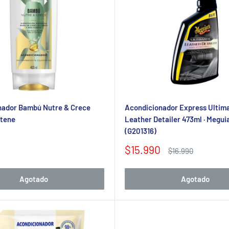
nador Bambú Nutre & Crece
Acondicionador Express Ultim
tene
Leather Detailer 473ml · Meguia
(G201316)
Precio
$15.990
Precio
$16.990
de
habitual
venta
Agotado
Agotado