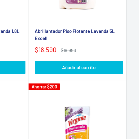
vanda 1,8L
Abrillantador Piso Flotante Lavanda 5L
Excell
Precio
$18.590
Precio
$19.990
de
habitual
venta
Añadir al carrito
Ahorrar
$200