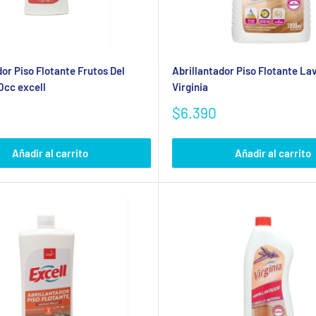
dor Piso Flotante Frutos Del
Abrillantador Piso Flotante La
0cc excell
Virginia
Precio
$6.390
de
venta
Añadir al carrito
Añadir al carrito