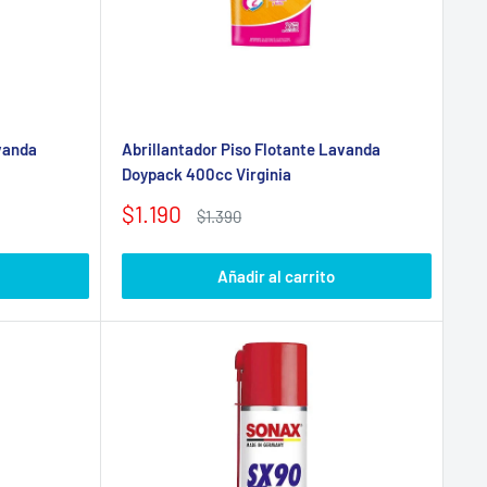
vanda
Abrillantador Piso Flotante Lavanda
Doypack 400cc Virginia
Precio
$1.190
Precio
$1.390
de
habitual
venta
Añadir al carrito