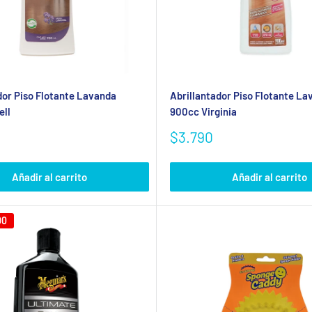
dor Piso Flotante Lavanda
Abrillantador Piso Flotante La
ell
900cc Virginia
Precio
$3.790
de
venta
Añadir al carrito
Añadir al carrito
00