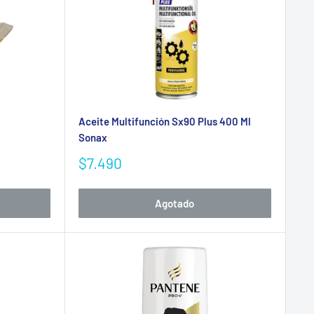
Aceite Multifunción Sx90 Plus 400 Ml
Sonax
Precio
$7.490
de
venta
Agotado