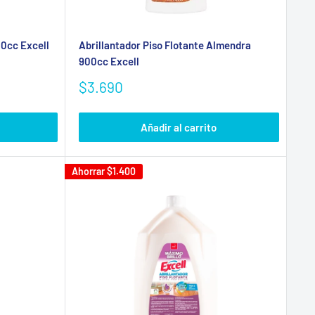
00cc Excell
Abrillantador Piso Flotante Almendra
900cc Excell
Precio
$3.690
de
venta
Añadir al carrito
Ahorrar
$1.400