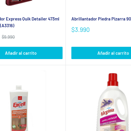
dor Express Quik Detailer 473ml
Abrillantador Piedra Pizarra 9
 (A3316)
Precio
$3.990
de
Precio
$9.990
venta
habitual
Añadir al carrito
Añadir al carrito