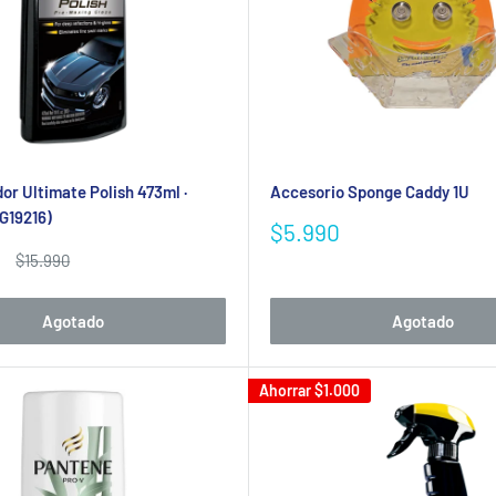
or Ultimate Polish 473ml ·
Accesorio Sponge Caddy 1U
(G19216)
Precio
$5.990
de
Precio
$15.990
Se requiere iniciar sesión
venta
habitual
Inicie sesión en su cuenta para agregar productos a su lista de
Agotado
Agotado
deseos y ver los artículos guardados anteriormente.
Ahorrar
$1.000
Acceso