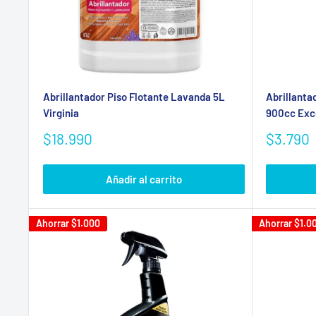
Abrillantador Piso Flotante Lavanda 5L
Abrillanta
Virginia
900cc Exc
Precio
Precio
$18.990
$3.790
de
de
venta
venta
Añadir al carrito
Ahorrar
$1.000
Ahorrar
$1.0