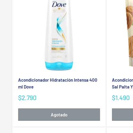
Acondicionador Hidratación Intensa 400
Acondicion
ml Dove
Sal Palta 
Precio
Precio
$2.790
$1.490
de
de
venta
venta
Agotado