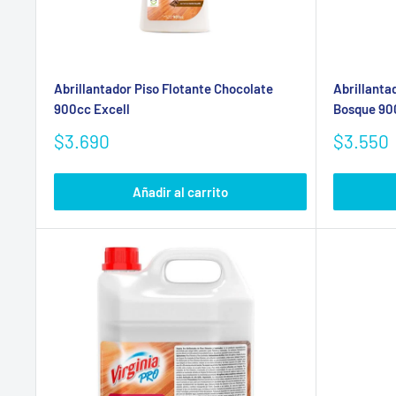
Abrillantador Piso Flotante Chocolate
Abrillanta
900cc Excell
Bosque 90
Precio
Precio
$3.690
$3.550
de
de
venta
venta
Añadir al carrito