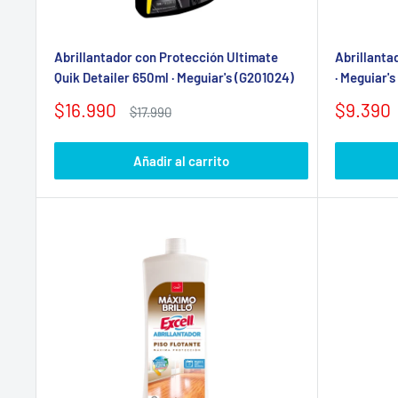
Abrillantador con Protección Ultimate
Abrillanta
Quik Detailer 650ml · Meguiar's (G201024)
· Meguiar's
Precio
Precio
$16.990
$9.390
Precio
$17.990
de
habitual
de
venta
venta
Añadir al carrito