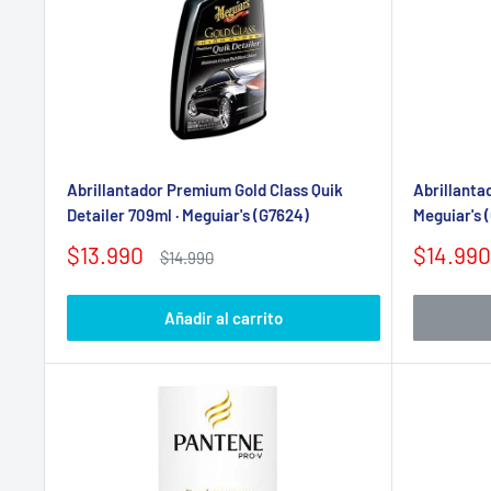
Abrillantador Premium Gold Class Quik
Abrillantad
Detailer 709ml · Meguiar's (G7624)
Meguiar's 
Precio
Precio
$13.990
$14.990
Precio
$14.990
de
habitual
de
venta
venta
Añadir al carrito