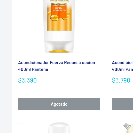
Acondicionador Fuerza Reconstruccion
Acondicio
400ml Pantene
400ml Pan
Precio
Precio
$3.390
$3.790
de
de
venta
venta
Agotado