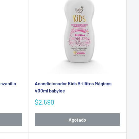
nzanilla
Acondicionador Kids Brillitos Mágicos
400ml babylee
Precio
$2.590
de
venta
Agotado