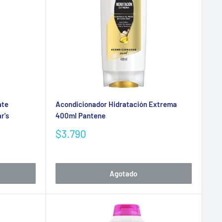
ate
Acondicionador Hidratación Extrema
r's
400ml Pantene
Precio
$3.790
de
venta
Agotado