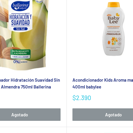
ador Hidratación Suavidad Sin
Acondicionador Kids Aroma ma
Y Almendra 750ml Ballerina
400ml babylee
Precio
$2.390
de
venta
Agotado
Agotado