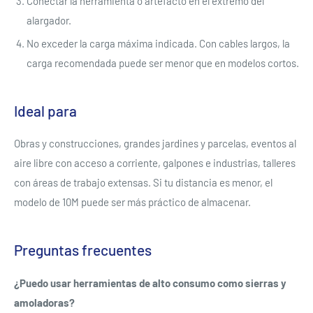
Conectar la herramienta o artefacto en el extremo del
alargador.
No exceder la carga máxima indicada. Con cables largos, la
carga recomendada puede ser menor que en modelos cortos.
Ideal para
Obras y construcciones, grandes jardines y parcelas, eventos al
aire libre con acceso a corriente, galpones e industrias, talleres
con áreas de trabajo extensas. Si tu distancia es menor, el
modelo de 10M puede ser más práctico de almacenar.
Se requiere iniciar sesión
Preguntas frecuentes
Inicie sesión en su cuenta para agregar productos a su
¿Puedo usar herramientas de alto consumo como sierras y
lista de deseos y ver los artículos guardados
amoladoras?
anteriormente.