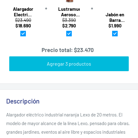
+
+
Alargador
Lustramuebles
Electrico
Aerosol
Jabón en
Certificado
$23.490
Aroma
$3.390
Barra
20M 2P+T
$18.690
Naranja
$2.790
Giselle
$1.990
10A
360cm³
Nutricion
Naranja
Virginia
Pack 3
Lexo
270g
Popeye
Precio total:
$23.470
Agregar 3 productos
Descripción
Alargador eléctrico industrial naranja Lexo de 20 metros. El
modelo de mayor alcance de la línea Lexo, pensado para obras,
grandes jardines, eventos al aire libre y espacios industriales