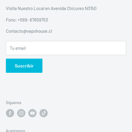
Politica de envios
Visita Nuestro Local en Avenida Chicureo N3150
Política de devolución y reembolso escrita
Fono: +569- 67659753
Política de privacidad
Contacto@vapohouse.cl
Todos Los productos
Tu email
Suscribir
Síguenos
Aceptamos