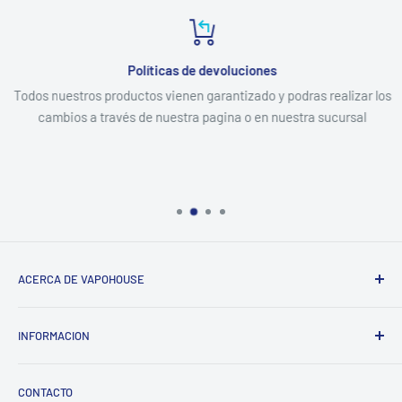
Políticas de devoluciones
Todos nuestros productos vienen garantizado y podras realizar los
cambios a través de nuestra pagina o en nuestra sucursal
ACERCA DE VAPOHOUSE
Somos una empresa familiar, que entendiendo los altos
INFORMACION
costos de mantener un hogar, buscamos ofrecer los mejores
productos al menor precio posible del mercado, siempre
Contacto
enfocados en la calidad y una excelente atención.
CONTACTO
Despachos