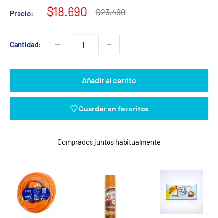
Precio
$18.690
Precio
$23.490
Precio:
habitual
de
venta
Cantidad:
Añadir al carrito
Guardar en favoritos
Comprados juntos habitualmente