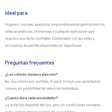
Ideal para
Hogares, cocinas, asadores, emprendimientos gastronómicos,
velas aromáticas, chimeneas y cualquier aplicación que
requiera una llama confiable. Combinable con las velas y
accesorios de parrilla disponibles en Vapohouse.
Preguntas frecuentes
Se requiere iniciar sesión
¿Los colores vienen a elección?
Inicie sesión en su cuenta para agregar productos a su
No, los colores son surtidos. El pack incluye una variedad de
lista de deseos y ver los artículos guardados
colores sin posibilidad de selección individual.
anteriormente.
¿Cuánto dura cada encendedor?
Acceso
La duración depende del uso, pero en condiciones normales
cada unidad entrega cientos de encendidos.