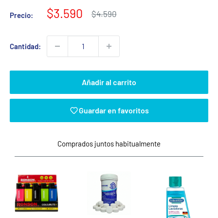
Precio
$3.590
Precio
$4.590
Precio:
habitual
de
venta
Cantidad:
Añadir al carrito
Guardar en favoritos
Comprados juntos habitualmente