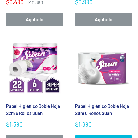
Precio
Precio
$9.490
$6.990
Precio
$10.390
de
habitual
de
venta
venta
Agotado
Agotado
Papel Higiénico Doble Hoja
Papel Higiénico Doble Hoja
22m 6 Rollos Suan
20m 6 Rollos Suan
Precio
Precio
$1.590
$1.690
de
de
venta
venta