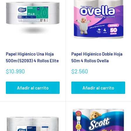
Papel Higiénico Una Hoja
Papel Higiénico Doble Hoja
500m (52093) 4 Rollos Elite
50m 4 Rollos Ovella
Precio
Precio
$10.990
$2.560
de
de
venta
venta
Añadir al carrito
Añadir al carrito