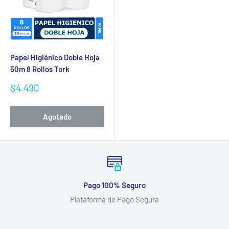
Papel Higiénico Doble Hoja
50m 8 Rollos Tork
Precio
$4.490
de
venta
Agotado
Pago 100% Seguro
Plataforma de Pago Segura