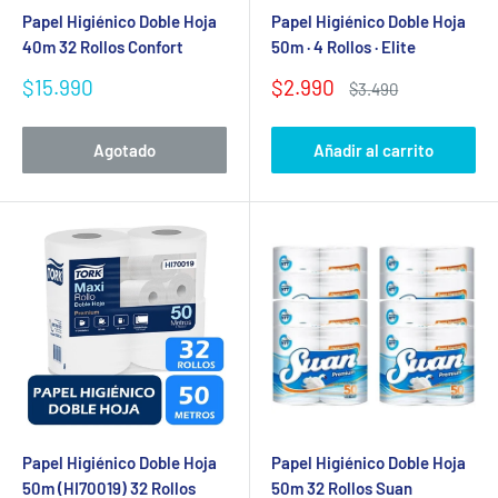
Papel Higiénico Doble Hoja
Papel Higiénico Doble Hoja
40m 32 Rollos Confort
50m · 4 Rollos · Elite
Precio
Precio
$15.990
$2.990
Precio
$3.490
de
de
habitual
venta
venta
Agotado
Añadir al carrito
Papel Higiénico Doble Hoja
Papel Higiénico Doble Hoja
50m (HI70019) 32 Rollos
50m 32 Rollos Suan