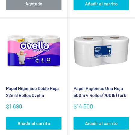
Agotado
Añadir al carrito
Papel Higiénico Doble Hoja
Papel Higiénico Una Hoja
22m 6 Rollos Ovella
500m 4 Rollos (70015) tork
Precio
Precio
$1.690
$14.500
de
de
venta
venta
Añadir al carrito
Añadir al carrito