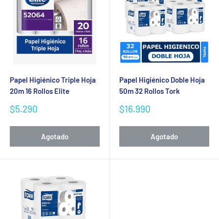
Papel Higiénico Triple Hoja
Papel Higiénico Doble Hoja
20m 16 Rollos Elite
50m 32 Rollos Tork
Precio
Precio
$5.290
$16.990
de
de
venta
venta
Agotado
Agotado