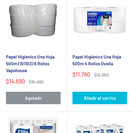
Papel Higiénico Una Hoja
Papel Higiénico Una Hoja
500m (101103) 6 Rollos
500m 4 Rollos Ovella
Vapohouse
Precio
$11.790
Precio
$12.350
de
habitual
Precio
$14.690
Precio
$15.490
venta
de
habitual
venta
Agotado
Añadir al carrito