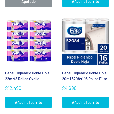
Agotado
Añadir al carrito
Papel Higiénico Doble Hoja
Papel Higiénico Doble Hoja
22m 48 Rollos Ovella
20m (52084) 16 Rollos Elite
Precio
Precio
$12.490
$4.690
de
de
venta
venta
Añadir al carrito
Añadir al carrito