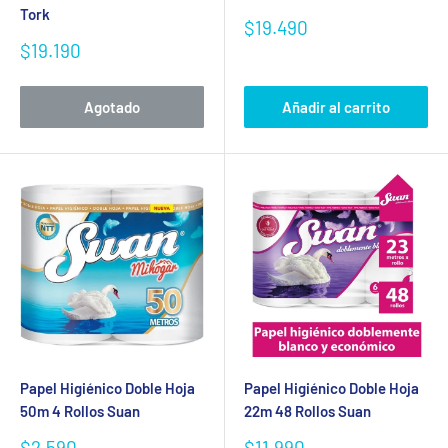
Tork
Precio
$19.490
de
Precio
$19.190
venta
de
venta
Agotado
Añadir al carrito
Papel Higiénico Doble Hoja
Papel Higiénico Doble Hoja
50m 4 Rollos Suan
22m 48 Rollos Suan
Precio
Precio
$2.590
$11.990