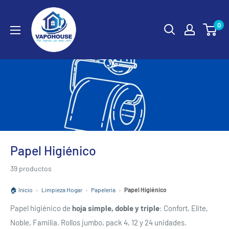
Ir
vapohouse
directamente
0
al
contenido
Papel Higiénico
39 productos
🏠 Inicio
›
Limpieza Hogar
›
Papelería
›
Papel Higiénico
Papel higiénico de
hoja simple, doble y triple
: Confort, Elite,
Noble, Familia. Rollos jumbo, pack 4, 12 y 24 unidades.