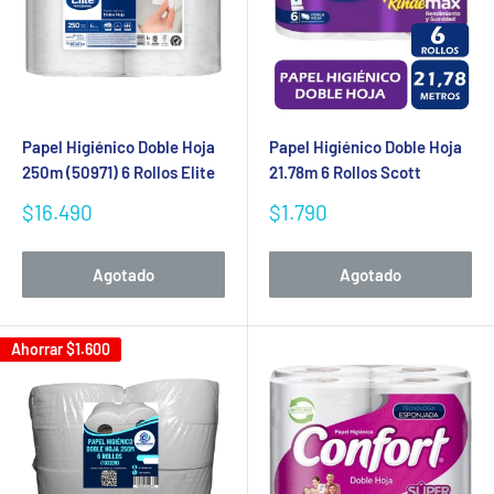
Papel Higiénico Doble Hoja
Papel Higiénico Doble Hoja
250m (50971) 6 Rollos Elite
21.78m 6 Rollos Scott
Precio
Precio
$16.490
$1.790
de
de
venta
venta
Agotado
Agotado
Ahorrar
$1.600