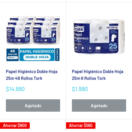
Papel Higiénico Doble Hoja
Papel Higiénico Doble Hoja
25m 48 Rollos Tork
25m 6 Rollos Tork
Precio
Precio
$14.990
$1.990
de
de
venta
venta
Agotado
Agotado
Ahorrar
$800
Ahorrar
$560