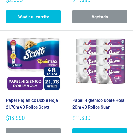
de
de
venta
venta
Añadir al carrito
Agotado
Papel Higiénico Doble Hoja
Papel Higiénico Doble Hoja
21.78m 48 Rollos Scott
20m 48 Rollos Suan
Precio
Precio
$13.990
$11.390
de
de
venta
venta