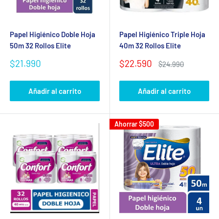
Papel Higiénico Doble Hoja
Papel Higiénico Triple Hoja
50m 32 Rollos Elite
40m 32 Rollos Elite
Precio
Precio
$21.990
$22.590
Precio
$24.990
de
de
habitual
venta
venta
Añadir al carrito
Añadir al carrito
Ahorrar
$500