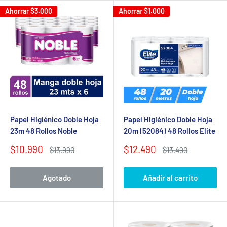
Ahorrar
$3.000
Ahorrar
$1.000
Papel Higiénico Doble Hoja
Papel Higiénico Doble Hoja
23m 48 Rollos Noble
20m (52084) 48 Rollos Elite
Precio
Precio
$10.990
$12.490
Precio
Precio
$13.990
$13.490
de
habitual
de
habitual
venta
venta
Agotado
Añadir al carrito