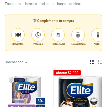
Encuentra el formato ideal para tu hogar u oficina.
💡 Complementa tu compra
🍽️
🤧
📄
🗑️
🧴
Servilletas
Pañuelos
Toallas Papel
Bolsas Basura
Multiuso
Ordenar por
Ahorrar
$2.400