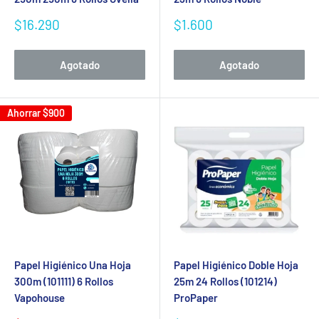
Precio
Precio
$16.290
$1.600
de
de
venta
venta
Agotado
Agotado
Ahorrar
$900
Papel Higiénico Una Hoja
Papel Higiénico Doble Hoja
300m (101111) 6 Rollos
25m 24 Rollos (101214)
Vapohouse
ProPaper