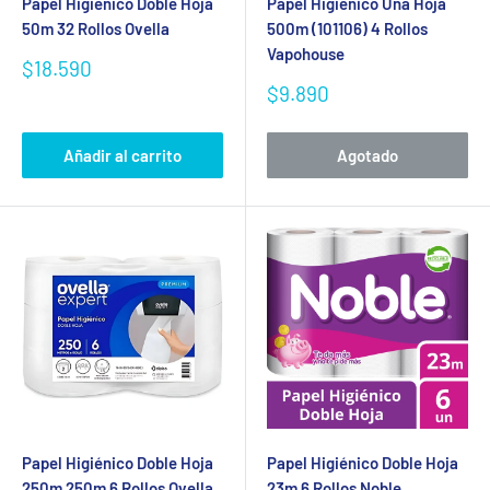
Papel Higiénico Doble Hoja
Papel Higiénico Una Hoja
50m 32 Rollos Ovella
500m (101106) 4 Rollos
Vapohouse
Precio
$18.590
de
Precio
$9.890
venta
de
venta
Añadir al carrito
Agotado
Papel Higiénico Doble Hoja
Papel Higiénico Doble Hoja
250m 250m 6 Rollos Ovella
23m 6 Rollos Noble