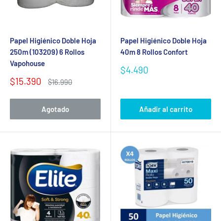
Papel Higiénico Doble Hoja
Papel Higiénico Doble Hoja
250m (103209) 6 Rollos
40m 8 Rollos Confort
Vapohouse
Precio
$4.490
de
Precio
$15.390
Precio
$16.990
venta
de
habitual
venta
Agotado
Añadir al carrito