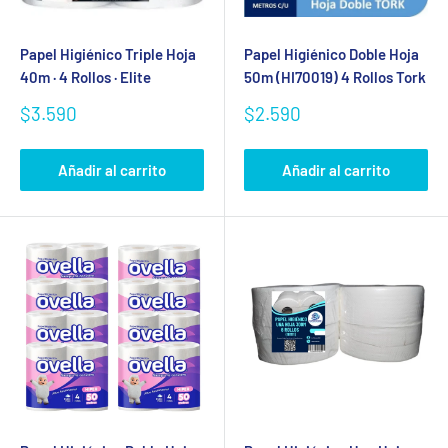
Papel Higiénico Triple Hoja
Papel Higiénico Doble Hoja
40m · 4 Rollos · Elite
50m (HI70019) 4 Rollos Tork
Precio
Precio
$3.590
$2.590
de
de
venta
venta
Añadir al carrito
Añadir al carrito
Se requiere iniciar sesión
Inicie sesión en su cuenta para agregar productos a su
lista de deseos y ver los artículos guardados
anteriormente.
Acceso