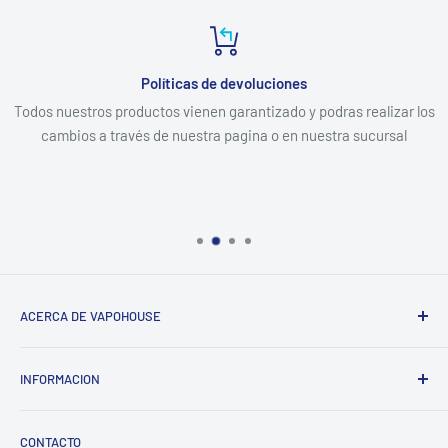
Políticas de devoluciones
Todos nuestros productos vienen garantizado y podras realizar los
cambios a través de nuestra pagina o en nuestra sucursal
ACERCA DE VAPOHOUSE
Somos una empresa familiar, que entendiendo los altos
INFORMACION
costos de mantener un hogar, buscamos ofrecer los mejores
productos al menor precio posible del mercado, siempre
Contacto
enfocados en la calidad y una excelente atención.
CONTACTO
Despachos