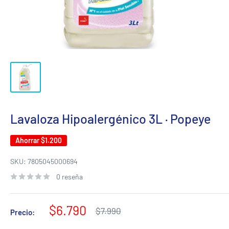
Lavaloza Hipoalergénico 3L · Popeye
Ahorrar
$1.200
SKU:
7805045000694
0 reseña
Precio
$6.790
Precio
$7.990
Precio:
habitual
de