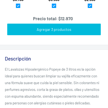
Blanca
20g · 50u
(1kg) ·
Vapohouse
Precio total:
$12.970
Agregar 3 productos
Descripción
El Lavalozas Hipoalergénico Popeye de 3 litros es la opción
ideal para quienes buscan limpiar su vajilla eficazmente con
una fórmula suave que cuida la piel sensible. Sin colorantes ni
perfumes agresivos, corta la grasa de platos, ollas y utensilios
con espuma abundante, siendo especialmente recomendado
para personas con alergias cutáneas o pieles delicadas.