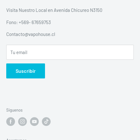
Politica de envios
Visita Nuestro Local en Avenida Chicureo N3150
Política de devolución y reembolso escrita
Fono: +569- 67659753
Política de privacidad
Contacto@vapohouse.cl
Todos Los productos
Tu email
Suscribir
Síguenos