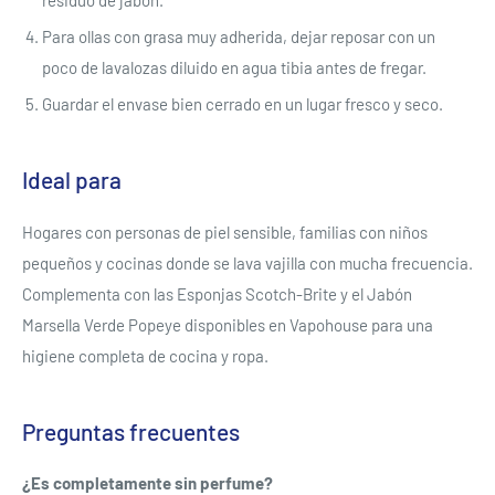
residuo de jabón.
Para ollas con grasa muy adherida, dejar reposar con un
poco de lavalozas diluido en agua tibia antes de fregar.
Guardar el envase bien cerrado en un lugar fresco y seco.
Ideal para
Hogares con personas de piel sensible, familias con niños
pequeños y cocinas donde se lava vajilla con mucha frecuencia.
Complementa con las Esponjas Scotch-Brite y el Jabón
Marsella Verde Popeye disponibles en Vapohouse para una
higiene completa de cocina y ropa.
Se requiere iniciar sesión
Inicie sesión en su cuenta para agregar productos a su
Preguntas frecuentes
lista de deseos y ver los artículos guardados
¿Es completamente sin perfume?
anteriormente.