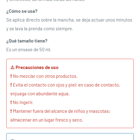
Inicie sesión en su cuenta para agregar productos a su
¿Cómo se usa?
lista de deseos y ver los artículos guardados
Se aplica directo sobre la mancha, se deja actuar unos minutos
anteriormente.
y se lava la prenda como siempre.
Acceso
¿Qué tamaño tiene?
Es un envase de 50 ml.
⚠️ Precauciones de uso
❗ No mezclar con otros productos.
❗ Evita el contacto con ojos y piel; en caso de contacto,
enjuaga con abundante agua.
❗ No ingerir.
❗ Mantener fuera del alcance de niños y mascotas;
almacenar en un lugar fresco y seco.