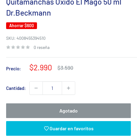
Quitamanchas Oxido El Mago 50 ml
Dr.Beckmann
Ahorrar
$600
SKU:
4008455394510
0 reseña
Precio
$2.990
Precio
$3.590
Precio:
habitual
de
venta
Cantidad:
Agotado
Guardar en favoritos