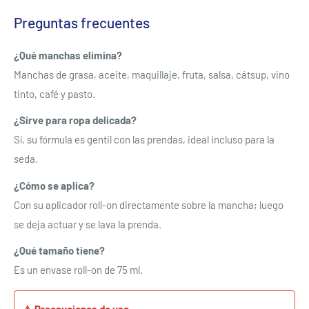
Preguntas frecuentes
¿Qué manchas elimina?
Se requiere iniciar sesión
Manchas de grasa, aceite, maquillaje, fruta, salsa, cátsup, vino
tinto, café y pasto.
Inicie sesión en su cuenta para agregar productos a su
¿Sirve para ropa delicada?
lista de deseos y ver los artículos guardados
Sí, su fórmula es gentil con las prendas, ideal incluso para la
anteriormente.
seda.
Acceso
¿Cómo se aplica?
Con su aplicador roll-on directamente sobre la mancha; luego
se deja actuar y se lava la prenda.
¿Qué tamaño tiene?
Es un envase roll-on de 75 ml.