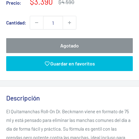
Precio
$3.390
Precio
$4.590
Precio:
habitual
de
venta
Cantidad:
Agotado
Guardar en favoritos
Descripción
El Quitamanchas Roll-On Dr. Beckmann viene en formato de 75
ml y está pensado para eliminar las manchas comunes del día a
día de forma fácil y práctica. Su fórmula es gentil con las
prendas pero potente contra las manchas, ideal incluso para