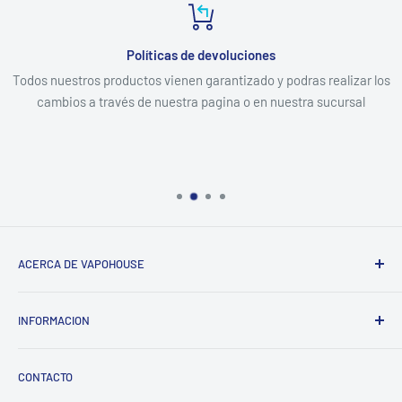
Políticas de devoluciones
Todos nuestros productos vienen garantizado y podras realizar los
cambios a través de nuestra pagina o en nuestra sucursal
ACERCA DE VAPOHOUSE
Somos una empresa familiar, que entendiendo los altos
INFORMACION
costos de mantener un hogar, buscamos ofrecer los mejores
productos al menor precio posible del mercado, siempre
Contacto
enfocados en la calidad y una excelente atención.
CONTACTO
Despachos