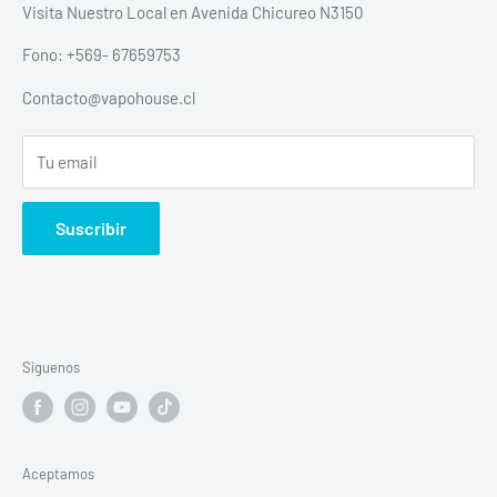
Politica de envios
Visita Nuestro Local en Avenida Chicureo N3150
Política de devolución y reembolso escrita
Fono: +569- 67659753
Política de privacidad
Contacto@vapohouse.cl
Todos Los productos
Tu email
Suscribir
Síguenos
Aceptamos