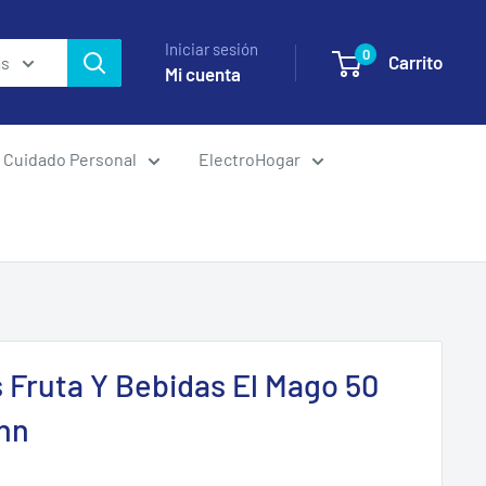
Iniciar sesión
0
Carrito
as
Mi cuenta
Cuidado Personal
ElectroHogar
Fruta Y Bebidas El Mago 50
nn