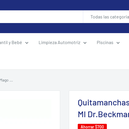
Todas las categori
antil y Bebé
Limpieza Automotriz
Piscinas
Mago ...
Quitamanchas 
Ml Dr.Beckma
Ahorrar
$700