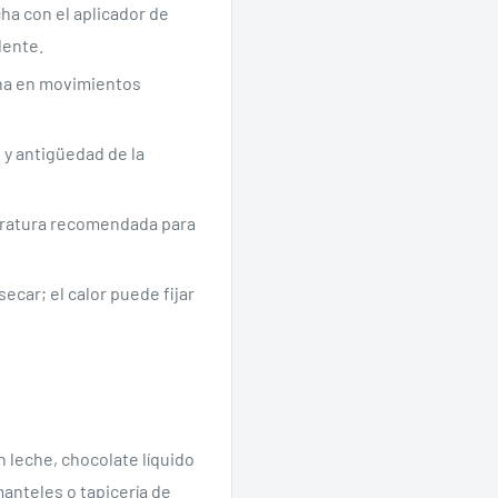
ha con el aplicador de
dente.
cha en movimientos
 y antigüedad de la
eratura recomendada para
Se requiere iniciar sesión
ecar; el calor puede fijar
Inicie sesión en su cuenta para agregar productos a su lista de
deseos y ver los artículos guardados anteriormente.
Acceso
n leche, chocolate líquido
manteles o tapicería de