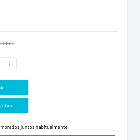
Precio
$3.590
habitual
to
oritos
mprados juntos habitualmente