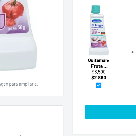
+
Quitamanchas
Fruta Y
Bebidas
$3.590
El Mago
$2.890
50 Ml
agen para ampliarla.
Dr.Beckmann