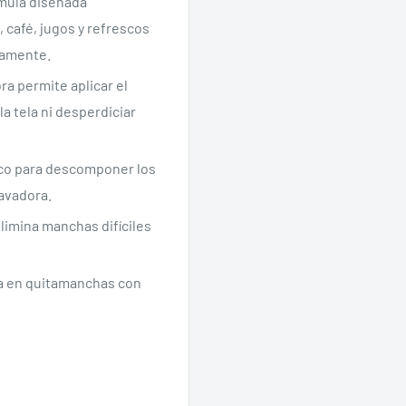
mula diseñada
 café, jugos y refrescos
tamente.
ra permite aplicar el
a tela ni desperdiciar
eco para descomponer los
avadora.
limina manchas difíciles
a en quitamanchas con