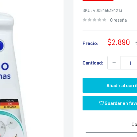
SKU:
4008455394213
0 reseña
Precio
$2.890
Precio:
de
venta
Cantidad:
Añadir al carri
Guardar en fav
Co