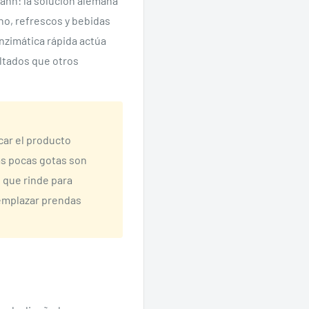
ann: la solución alemana
no, refrescos y bebidas
enzimática rápida actúa
ltados que otros
car el producto
as pocas gotas son
o que rinde para
eemplazar prendas