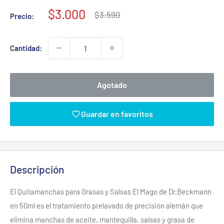
Precio
$3.000
Precio
$3.590
Precio:
habitual
de
venta
Cantidad:
Agotado
Guardar en favoritos
Descripción
El Quitamanchas para Grasas y Salsas El Mago de Dr.Beckmann
en 50ml es el tratamiento prelavado de precisión alemán que
elimina manchas de aceite, mantequilla, salsas y grasa de