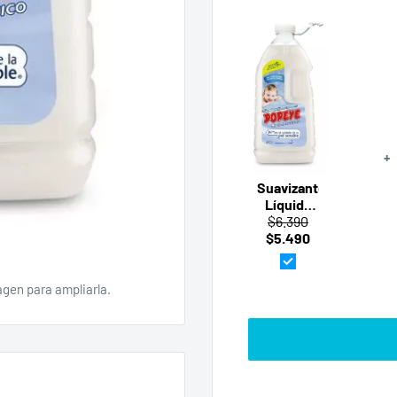
+
Suavizante
Líquido
Hipoalergénico
$6.390
$5.490
3L ·
Popeye
agen para ampliarla.