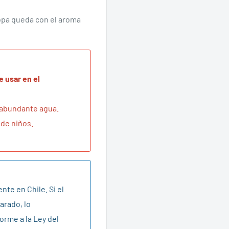
ropa queda con el aroma
 usar en el
n abundante agua.
 de niños.
nte en Chile. Si el
arado, lo
orme a la Ley del