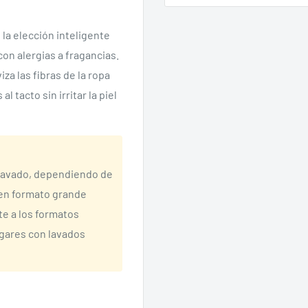
la elección inteligente
on alergias a fragancias.
za las fibras de la ropa
 tacto sin irritar la piel
e lavado, dependiendo de
r en formato grande
e a los formatos
gares con lavados