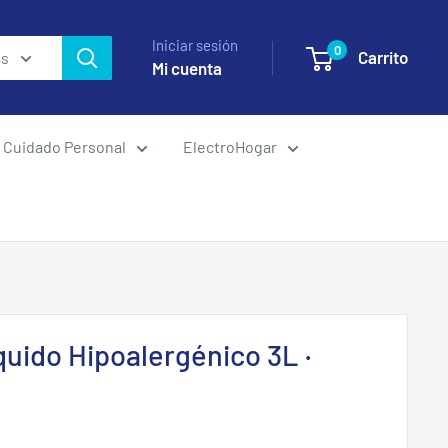
Iniciar sesión
0
Carrito
as
Mi cuenta
Cuidado Personal
ElectroHogar
quido Hipoalergénico 3L ·