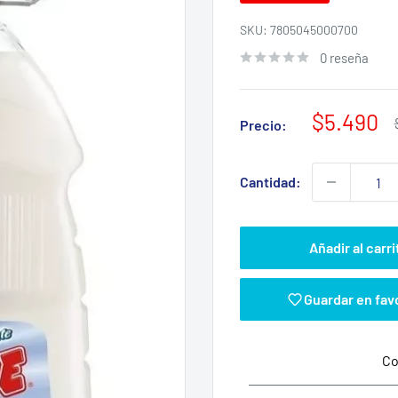
SKU:
7805045000700
0 reseña
Precio
$5.490
Precio:
de
venta
Cantidad:
Añadir al carri
Guardar en fav
Co