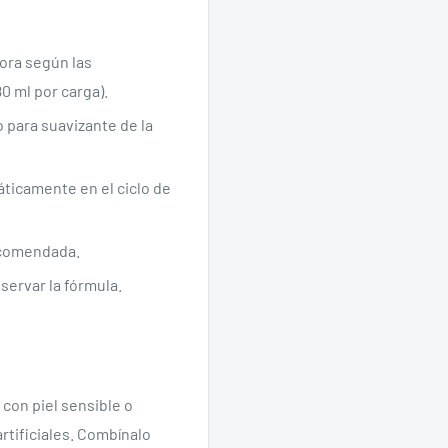
dora según las
0 ml por carga).
 para suavizante de la
ticamente en el ciclo de
Se requiere iniciar sesión
ecomendada.
servar la fórmula.
Inicie sesión en su cuenta para agregar productos a su lista de
deseos y ver los artículos guardados anteriormente.
Acceso
con piel sensible o
artificiales. Combínalo