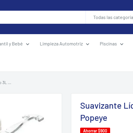
Todas las categori
antil y Bebé
Limpieza Automotriz
Piscinas
 3L ...
Suavizante Lí
Popeye
Ahorrar
$900