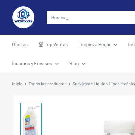
Ir
vapohouse
directamente
al
contenido
Ofertas
🏆 Top Ventas
Limpieza Hogar
Inf
Insumos y Envases
Blog
Inicio
Todos los productos
Suavizante Líquido Hipoalergénico