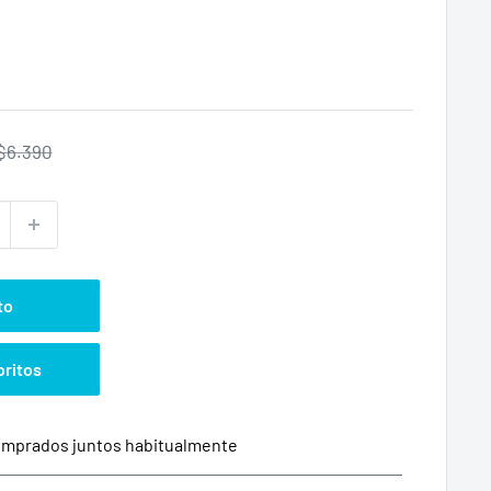
Precio
$6.390
habitual
to
oritos
mprados juntos habitualmente