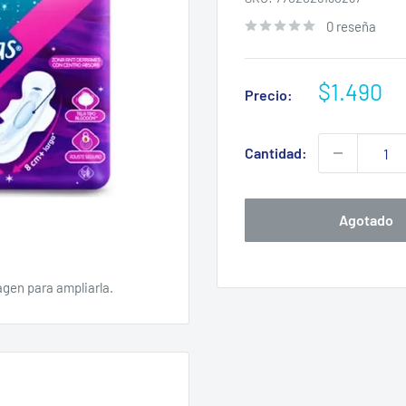
0 reseña
Precio
$1.490
Precio:
de
venta
Cantidad:
Agotado
agen para ampliarla.