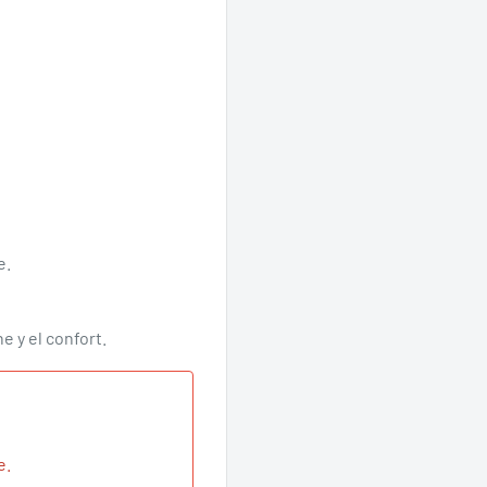
e.
 y el confort.
Se requiere iniciar sesión
Inicie sesión en su cuenta para agregar productos a su lista de
deseos y ver los artículos guardados anteriormente.
e.