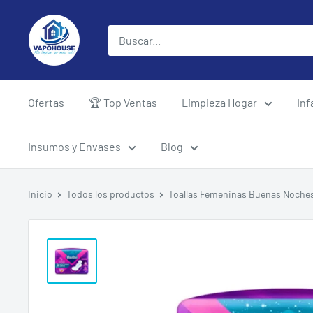
Ir
vapohouse
directamente
al
contenido
Ofertas
🏆 Top Ventas
Limpieza Hogar
Inf
Insumos y Envases
Blog
Inicio
Todos los productos
Toallas Femeninas Buenas Noches