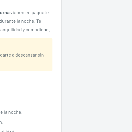
turna
vienen en paquete
durante la noche. Te
anquilidad y comodidad.
darte a descansar sin
e la noche.
n.
uilidad.