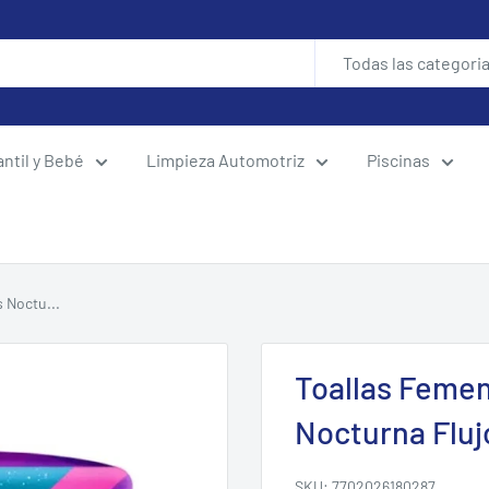
Todas las categori
antil y Bebé
Limpieza Automotriz
Piscinas
 Noctu...
Toallas Feme
Nocturna Flu
SKU:
7702026180287