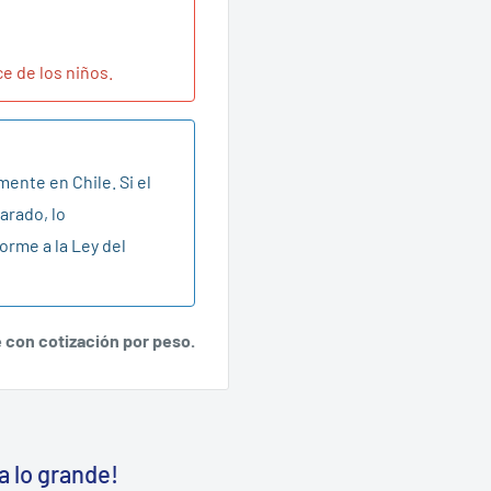
Acceso
ce de los niños.
mente en Chile. Si el
arado, lo
orme a la Ley del
e con cotización por peso.
a lo grande!