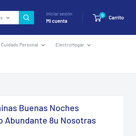
Iniciar sesión
0
Carrito
as
Mi cuenta
Cuidado Personal
ElectroHogar
ninas Buenas Noches
jo Abundante 8u Nosotras