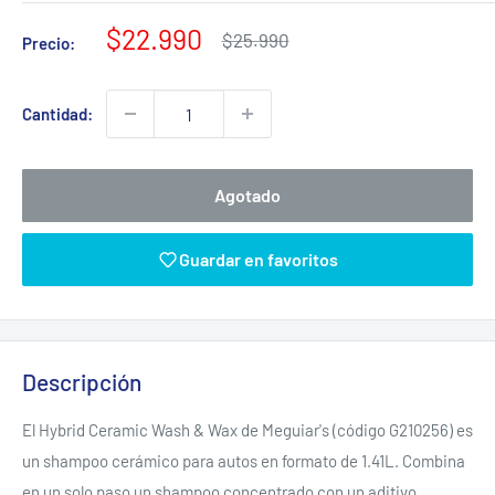
Precio
$22.990
Precio
$25.990
Precio:
habitual
de
venta
Cantidad:
Agotado
Guardar en favoritos
Descripción
El Hybrid Ceramic Wash & Wax de Meguiar's (código G210256) es
un shampoo cerámico para autos en formato de 1.41L. Combina
en un solo paso un shampoo concentrado con un aditivo