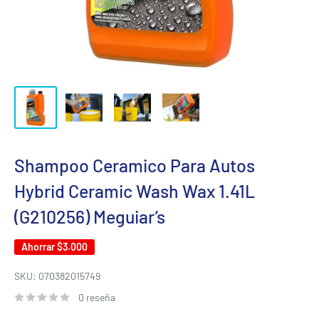
Shampoo Ceramico Para Autos
Hybrid Ceramic Wash Wax 1.41L
(G210256) Meguiar’s
Ahorrar
$3.000
SKU:
070382015749
0 reseña