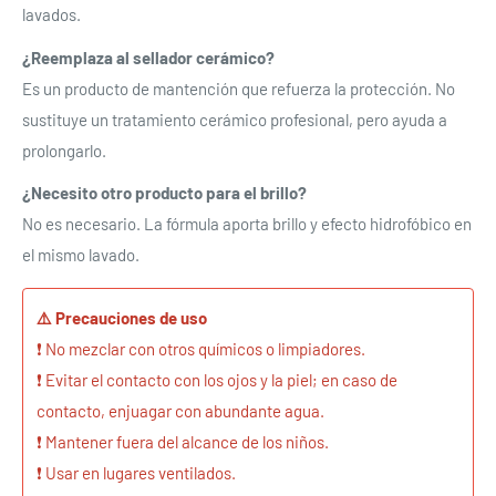
Se requiere iniciar sesión
lavados.
Inicie sesión en su cuenta para agregar productos a su
¿Reemplaza al sellador cerámico?
lista de deseos y ver los artículos guardados
Es un producto de mantención que refuerza la protección. No
anteriormente.
sustituye un tratamiento cerámico profesional, pero ayuda a
prolongarlo.
Acceso
¿Necesito otro producto para el brillo?
No es necesario. La fórmula aporta brillo y efecto hidrofóbico en
el mismo lavado.
⚠️ Precauciones de uso
❗ No mezclar con otros químicos o limpiadores.
❗ Evitar el contacto con los ojos y la piel; en caso de
contacto, enjuagar con abundante agua.
❗ Mantener fuera del alcance de los niños.
❗ Usar en lugares ventilados.