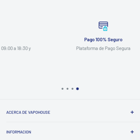
Pago 100% Seguro
Plataforma de Pago Segura
ACERCA DE VAPOHOUSE
Somos una empresa familiar, que entendiendo los altos
INFORMACION
costos de mantener un hogar, buscamos ofrecer los mejores