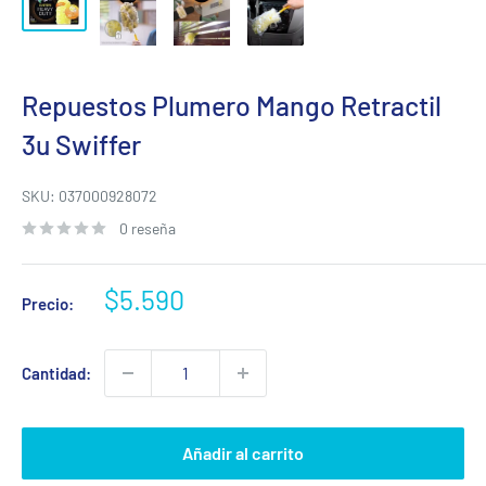
Repuestos Plumero Mango Retractil
3u Swiffer
SKU:
037000928072
0 reseña
Precio
$5.590
Precio:
de
venta
Cantidad:
Añadir al carrito