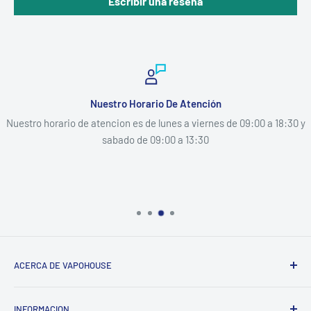
Escribir una reseña
De Atención
Pago 100% 
es a viernes de 09:00 a 18:30 y
Plataforma de P
0 a 13:30
ACERCA DE VAPOHOUSE
Somos una empresa familiar, que entendiendo los altos
INFORMACION