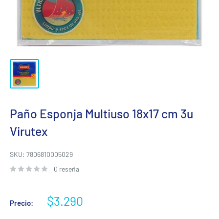
Paño Esponja Multiuso 18x17 cm 3u
Virutex
SKU:
7806810005029
0 reseña
Precio
$3.290
Precio:
de