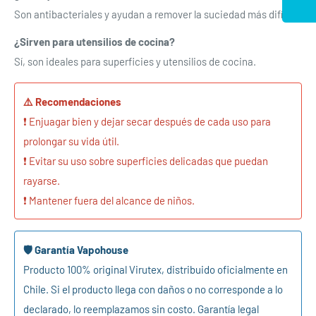
Son antibacteriales y ayudan a remover la suciedad más difícil.
¿Sirven para utensilios de cocina?
Sí, son ideales para superficies y utensilios de cocina.
⚠️ Recomendaciones
Se requiere iniciar sesión
❗ Enjuagar bien y dejar secar después de cada uso para
Inicie sesión en su cuenta para agregar productos a su
prolongar su vida útil.
lista de deseos y ver los artículos guardados
❗ Evitar su uso sobre superficies delicadas que puedan
anteriormente.
rayarse.
❗ Mantener fuera del alcance de niños.
Acceso
🛡️ Garantía Vapohouse
Producto 100% original Virutex, distribuido oficialmente en
Chile. Si el producto llega con daños o no corresponde a lo
declarado, lo reemplazamos sin costo. Garantía legal