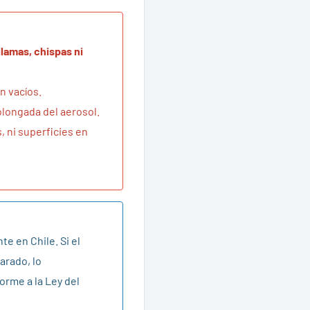
lamas, chispas ni
án vacíos.
olongada del aerosol.
, ni superficies en
te en Chile. Si el
arado, lo
orme a la Ley del