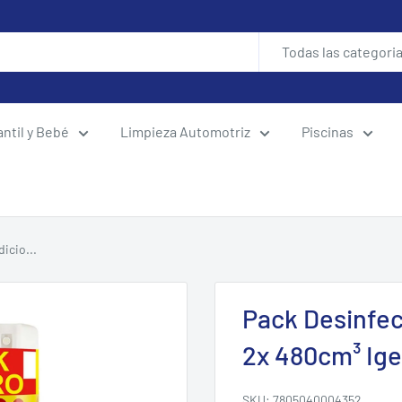
Todas las categori
antil y Bebé
Limpieza Automotriz
Piscinas
icio...
Pack Desinfec
2x 480cm³ Ige
SKU:
7805040004352