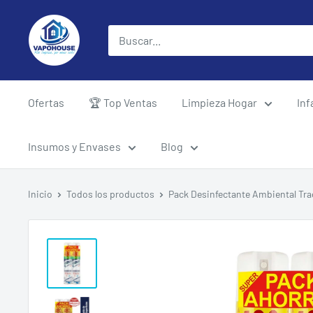
Ir
vapohouse
directamente
al
contenido
Ofertas
🏆 Top Ventas
Limpieza Hogar
Inf
Insumos y Envases
Blog
Inicio
Todos los productos
Pack Desinfectante Ambiental Trad