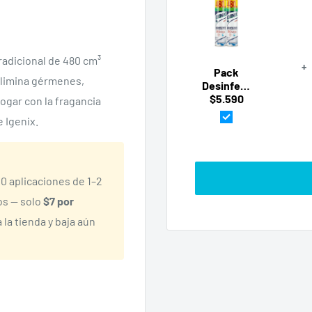
radicional de 480 cm³
+
Pack
Elimina gérmenes,
Desinfectante
Ambiental
$5.590
hogar con la fragancia
Tradicional
e Igenix.
2x
480cm³
Igenix
 aplicaciones de 1–2
os — solo
$7 por
 la tienda y baja aún