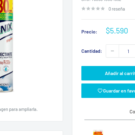
0 reseña
Precio
$5.590
Precio:
de
venta
Cantidad:
Añadir al carri
Guardar en fav
agen para ampliarla.
Co