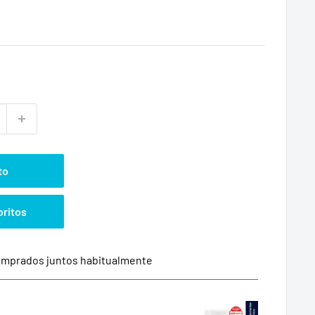
to
oritos
mprados juntos habitualmente