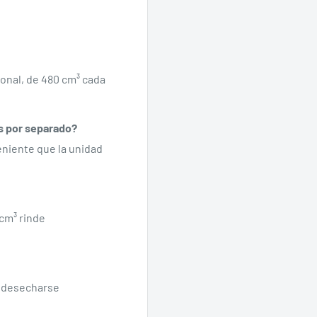
onal, de 480 cm³ cada
s por separado?
eniente que la unidad
Se requiere iniciar sesión
Inicie sesión en su cuenta para agregar productos a su lista de
deseos y ver los artículos guardados anteriormente.
cm³ rinde
Acceso
n desecharse