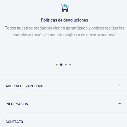
Políticas de devoluciones
Todos nuestros productos vienen garantizado y podras realizar los
cambios a través de nuestra pagina o en nuestra sucursal
ACERCA DE VAPOHOUSE
Somos una empresa familiar, que entendiendo los altos
INFORMACION
costos de mantener un hogar, buscamos ofrecer los mejores
productos al menor precio posible del mercado, siempre
Contacto
enfocados en la calidad y una excelente atención.
CONTACTO
Despachos