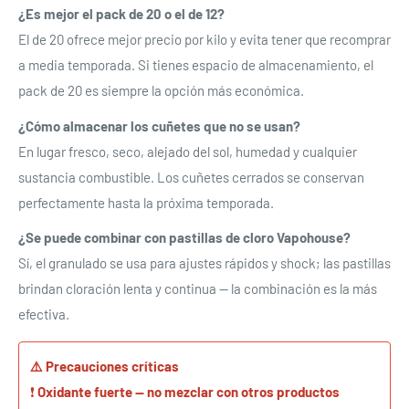
¿Es mejor el pack de 20 o el de 12?
El de 20 ofrece mejor precio por kilo y evita tener que recomprar
a media temporada. Si tienes espacio de almacenamiento, el
pack de 20 es siempre la opción más económica.
Se requiere iniciar sesión
¿Cómo almacenar los cuñetes que no se usan?
Inicie sesión en su cuenta para agregar productos a su
En lugar fresco, seco, alejado del sol, humedad y cualquier
lista de deseos y ver los artículos guardados
sustancia combustible. Los cuñetes cerrados se conservan
anteriormente.
perfectamente hasta la próxima temporada.
Acceso
¿Se puede combinar con pastillas de cloro Vapohouse?
Sí, el granulado se usa para ajustes rápidos y shock; las pastillas
brindan cloración lenta y continua — la combinación es la más
efectiva.
⚠️ Precauciones críticas
❗
Oxidante fuerte — no mezclar con otros productos