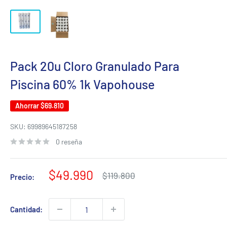
Pack 20u Cloro Granulado Para
Piscina 60% 1k Vapohouse
Ahorrar
$69.810
SKU:
69989645187258
0 reseña
Precio
$49.990
Precio
$119.800
Precio:
habitual
de
venta
Cantidad: