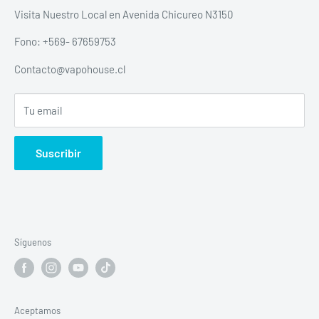
Politica de envios
Visita Nuestro Local en Avenida Chicureo N3150
Política de devolución y reembolso escrita
Fono: +569- 67659753
Política de privacidad
Contacto@vapohouse.cl
Todos Los productos
Tu email
Suscribir
Síguenos
Aceptamos