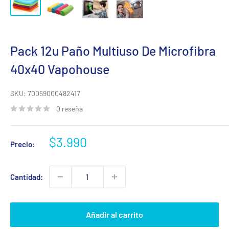
Pack 12u Paño Multiuso De Microfibra
40x40 Vapohouse
SKU:
70059000482417
0 reseña
Precio
$3.990
Precio:
de
venta
Cantidad:
Añadir al carrito