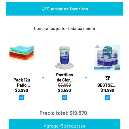
Guardar en favoritos
Comprados juntos habitualmente
Pastillas
+
+
🏆
Pack 12u
de Cloro
Paño
$5.990
para
BESTSELLER
Multiuso
$3.990
Inodoro
$3.590
$11.990
·
De
Blanca
Percarbonato
Microfibra
20g · 50u
de Sodio
40x40
(1kg) ·
Mega
Vapohouse
Vapohouse
Pack 3kg ·
Precio total:
$19.570
Vapohouse
Agregar 3 productos