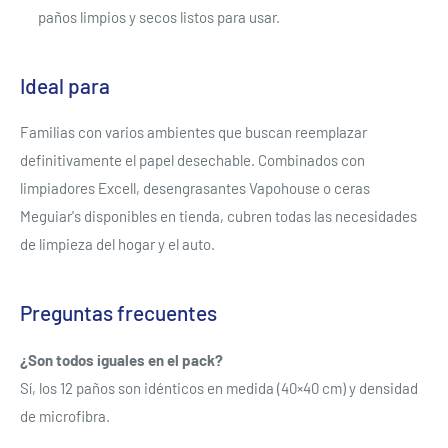
paños limpios y secos listos para usar.
Ideal para
Familias con varios ambientes que buscan reemplazar
definitivamente el papel desechable. Combinados con
limpiadores Excell, desengrasantes Vapohouse o ceras
Meguiar's disponibles en tienda, cubren todas las necesidades
de limpieza del hogar y el auto.
Se requiere iniciar sesión
Inicie sesión en su cuenta para agregar productos a su
Preguntas frecuentes
lista de deseos y ver los artículos guardados
¿Son todos iguales en el pack?
anteriormente.
Sí, los 12 paños son idénticos en medida (40×40 cm) y densidad
Acceso
de microfibra.