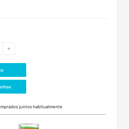
to
oritos
mprados juntos habitualmente