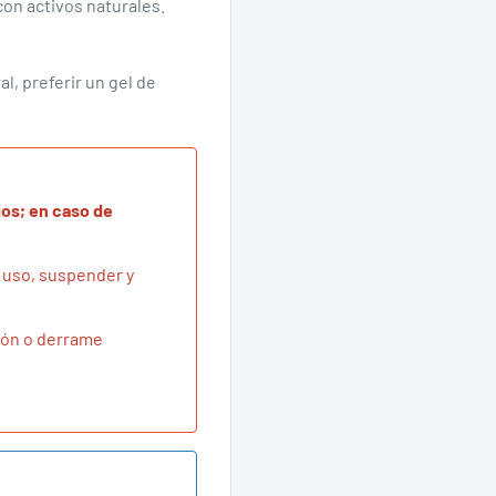
con activos naturales.
l, preferir un gel de
jos; en caso de
l uso, suspender y
ción o derrame