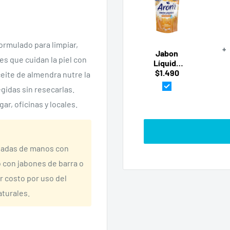
ormulado para limpiar,
+
Jabon
es que cuidan la piel con
Líquido
Avena Y
$1.490
eite de almendra nutre la
Almendra
gidas sin resecarlas.
750ml
Arom
ar, oficinas y locales.
vadas de manos con
o con jabones de barra o
r costo por uso del
aturales.