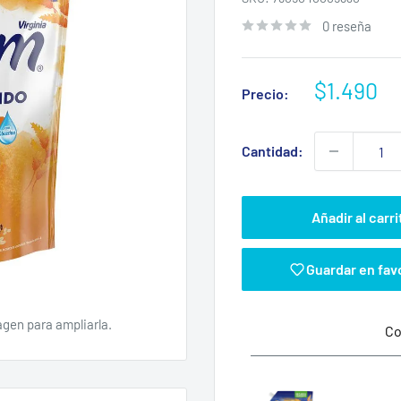
0 reseña
Precio
$1.490
Precio:
de
venta
Cantidad:
Añadir al carri
Guardar en fav
agen para ampliarla.
Co