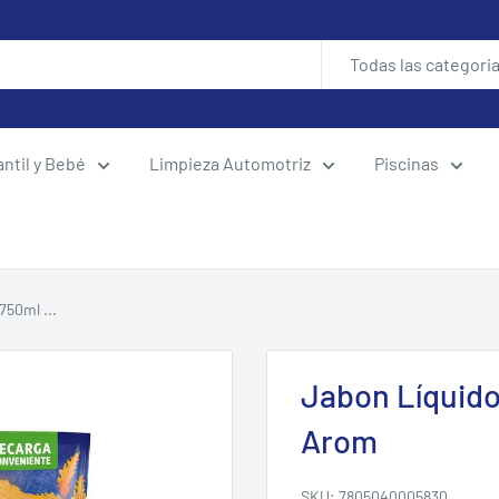
Todas las categori
antil y Bebé
Limpieza Automotriz
Piscinas
50ml ...
Jabon Líquid
Arom
SKU:
7805040005830