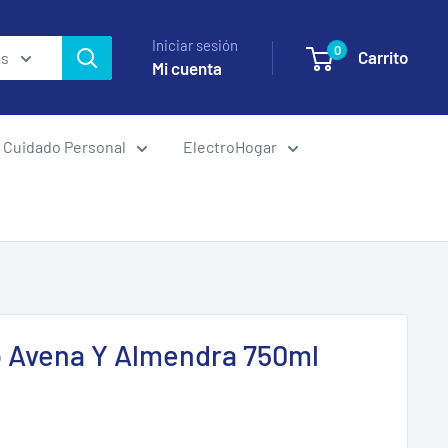
Iniciar sesión
0
Carrito
as
Mi cuenta
Cuidado Personal
ElectroHogar
o Avena Y Almendra 750ml