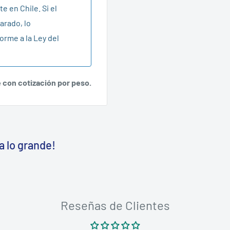
e en Chile. Si el
arado, lo
orme a la Ley del
e con cotización por peso.
a lo grande!
Reseñas de Clientes