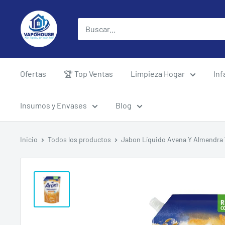
Ir
vapohouse
directamente
al
contenido
Ofertas
🏆 Top Ventas
Limpieza Hogar
Inf
Insumos y Envases
Blog
Inicio
Todos los productos
Jabon Líquido Avena Y Almendra 7