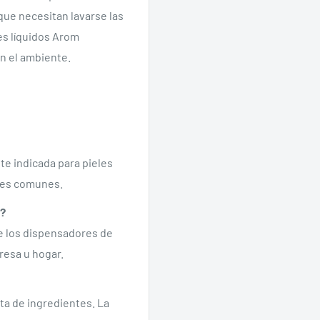
ue necesitan lavarse las
es líquidos Arom
n el ambiente.
te indicada para pieles
Se requiere iniciar sesión
ones comunes.
Inicie sesión en su cuenta para agregar productos a su lista de
r?
deseos y ver los artículos guardados anteriormente.
de los dispensadores de
resa u hogar.
Acceso
eta de ingredientes. La