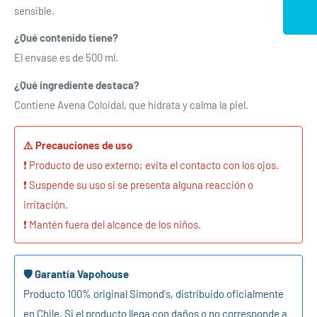
sensible.
¿Qué contenido tiene?
El envase es de 500 ml.
¿Qué ingrediente destaca?
Contiene Avena Coloidal, que hidrata y calma la piel.
Se requiere iniciar sesión
⚠️ Precauciones de uso
Inicie sesión en su cuenta para agregar productos a su
❗ Producto de uso externo; evita el contacto con los ojos.
lista de deseos y ver los artículos guardados
❗ Suspende su uso si se presenta alguna reacción o
anteriormente.
irritación.
Acceso
❗ Mantén fuera del alcance de los niños.
🛡️ Garantía Vapohouse
Producto 100% original Simond's, distribuido oficialmente
en Chile. Si el producto llega con daños o no corresponde a