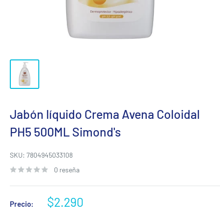
Jabón líquido Crema Avena Coloidal
PH5 500ML Simond's
SKU:
7804945033108
0 reseña
Precio
$2.290
Precio:
de