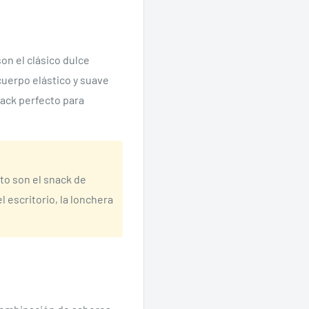
on el clásico dulce
cuerpo elástico y suave
nack perfecto para
to son el snack de
 escritorio, la lonchera