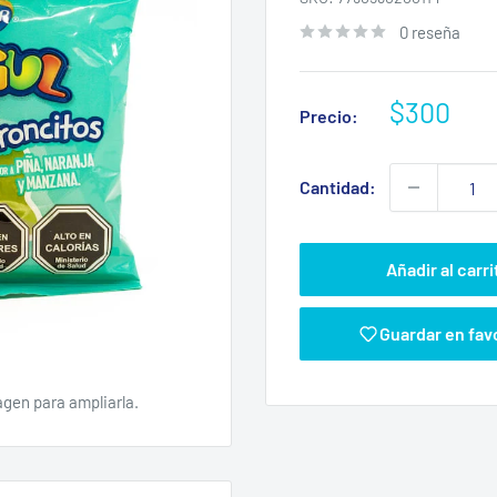
0 reseña
Precio
$300
Precio:
de
venta
Cantidad:
Añadir al carri
Guardar en fav
agen para ampliarla.