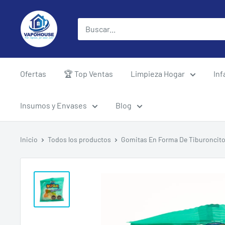
Ir
vapohouse
directamente
al
contenido
Ofertas
🏆 Top Ventas
Limpieza Hogar
Inf
Insumos y Envases
Blog
Inicio
Todos los productos
Gomitas En Forma De Tiburoncito