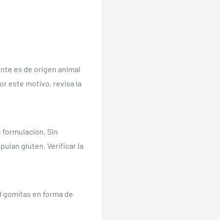
nte es de origen animal
or este motivo, revisa la
Se requiere iniciar sesión
 formulación. Sin
Inicie sesión en su cuenta para agregar productos a su lista de
lan gluten. Verificar la
deseos y ver los artículos guardados anteriormente.
Acceso
8 gomitas en forma de