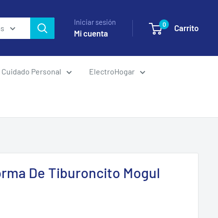
Iniciar sesión
0
Carrito
as
Mi cuenta
Cuidado Personal
ElectroHogar
orma De Tiburoncito Mogul