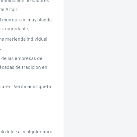
combinación de sabores
de Arcor.
i muy dura ni muy blanda
ura agradable.
na merienda individual,
.
a de las empresas de
écadas de tradición en
luten. Verificar etiqueta
ck dulce a cualquier hora