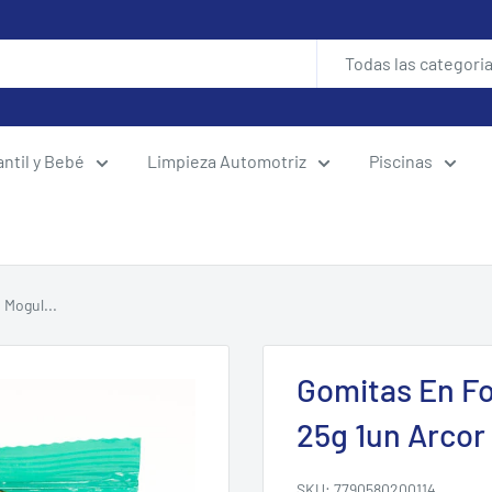
Todas las categori
antil y Bebé
Limpieza Automotriz
Piscinas
 Mogul...
Gomitas En F
25g 1un Arcor
SKU:
7790580200114