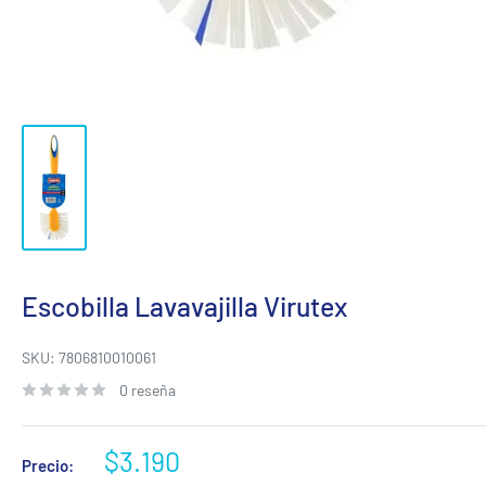
Escobilla Lavavajilla Virutex
SKU:
7806810010061
0 reseña
Precio
$3.190
Precio: