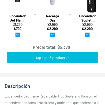
+
+
Encendedor
Recarga
Encendedor
Jet Flame
Gas
Soplete
Recargable
$1.290
Butano
$2.990
Torch 1un
$2.990
$790
Tipo
$2.290
300ml
Ronson
$2.290
Soplete ·
para
1u ·
Encendedores
Ronson
· Ronson
Precio total:
$5.370
Agregar 3 productos
Descripción
Encendedor Jet Flame Recargable Tipo Soplete 1u Ronson: el
encendedor de llama azul directa y antiviento que enciende a la