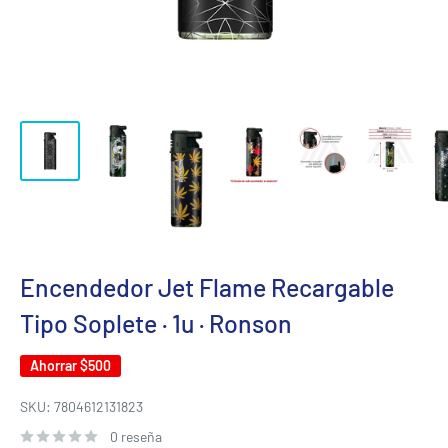
Encendedor Jet Flame Recargable
Tipo Soplete · 1u · Ronson
Ahorrar
$500
SKU:
7804612131823
0 reseña