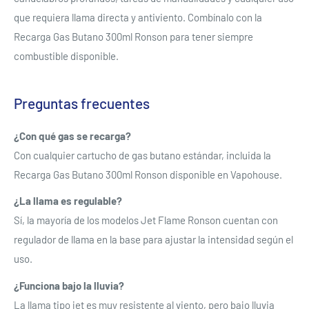
Se requiere iniciar sesión
que requiera llama directa y antiviento. Combínalo con la
Recarga Gas Butano 300ml Ronson para tener siempre
Inicie sesión en su cuenta para agregar productos a su
combustible disponible.
lista de deseos y ver los artículos guardados
anteriormente.
Preguntas frecuentes
Acceso
¿Con qué gas se recarga?
Con cualquier cartucho de gas butano estándar, incluida la
Recarga Gas Butano 300ml Ronson disponible en Vapohouse.
¿La llama es regulable?
Sí, la mayoría de los modelos Jet Flame Ronson cuentan con
regulador de llama en la base para ajustar la intensidad según el
uso.
¿Funciona bajo la lluvia?
La llama tipo jet es muy resistente al viento, pero bajo lluvia