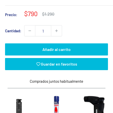
Precio
$790
Precio
$1.290
Precio:
habitual
de
venta
Cantidad:
Añadir al carrito
Guardar en favoritos
Comprados juntos habitualmente