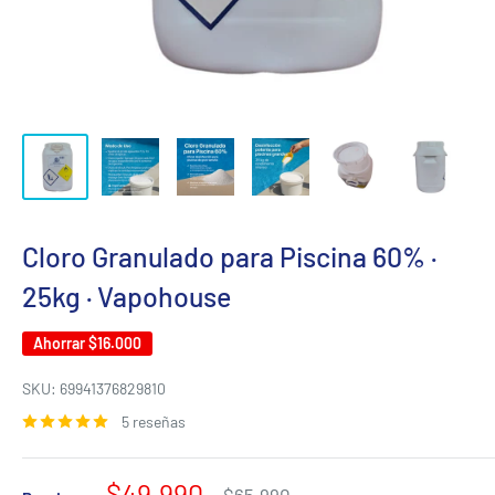
Cloro Granulado para Piscina 60% ·
25kg · Vapohouse
Ahorrar
$16.000
SKU:
69941376829810
5 reseñas
Precio
$49.990
Precio