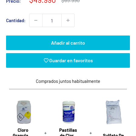
$65.990
Precio:
habitual
de
venta
Cantidad:
Añadir al carrito
Guardar en favoritos
Comprados juntos habitualmente
Cloro
Pastillas
+
+
Granulado
de Cloro
Sulfato De