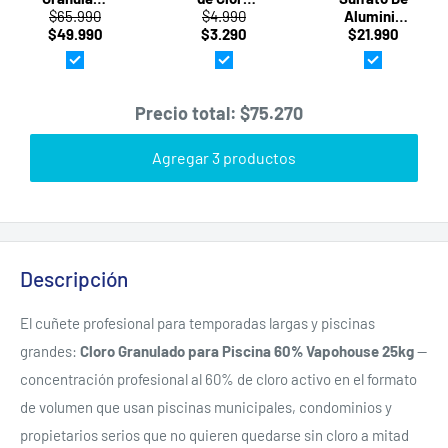
$65.990
para
$4.990
Triple
Aluminio
$49.990
Piscina
Acción
$3.290
Decantador
$21.990
60% ·
para
Para
25kg ·
Piscina
Piscina
Vapohouse
1kg ·
25Kg
Vapohouse
Vapohouse
Precio total:
$75.270
Agregar 3 productos
Descripción
El cuñete profesional para temporadas largas y piscinas
grandes:
Cloro Granulado para Piscina 60% Vapohouse 25kg
—
concentración profesional al 60% de cloro activo en el formato
de volumen que usan piscinas municipales, condominios y
propietarios serios que no quieren quedarse sin cloro a mitad