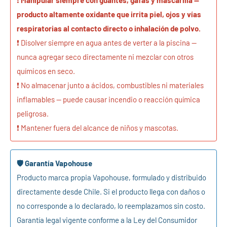
producto altamente oxidante que irrita piel, ojos y vías
respiratorias al contacto directo o inhalación de polvo.
❗ Disolver siempre en agua antes de verter a la piscina —
nunca agregar seco directamente ni mezclar con otros
químicos en seco.
Se requiere iniciar sesión
❗ No almacenar junto a ácidos, combustibles ni materiales
Inicie sesión en su cuenta para agregar productos a su
inflamables — puede causar incendio o reacción química
lista de deseos y ver los artículos guardados
peligrosa.
anteriormente.
❗ Mantener fuera del alcance de niños y mascotas.
Acceso
🛡️ Garantía Vapohouse
Producto marca propia Vapohouse, formulado y distribuido
directamente desde Chile. Si el producto llega con daños o
no corresponde a lo declarado, lo reemplazamos sin costo.
Garantía legal vigente conforme a la Ley del Consumidor