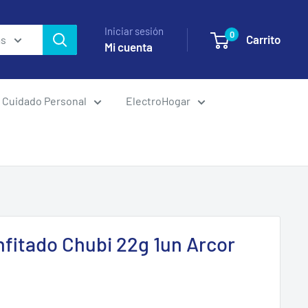
Iniciar sesión
0
Carrito
as
Mi cuenta
Cuidado Personal
ElectroHogar
fitado Chubi 22g 1un Arcor