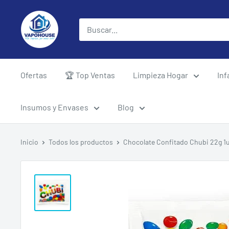
Ir
vapohouse
directamente
al
contenido
Ofertas
🏆 Top Ventas
Limpieza Hogar
Inf
Insumos y Envases
Blog
Inicio
Todos los productos
Chocolate Confitado Chubi 22g 1