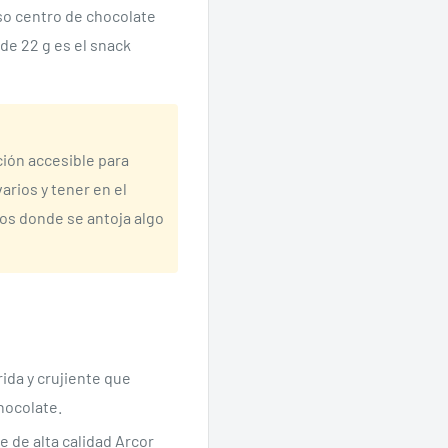
so centro de chocolate
 de 22 g es el snack
ción accesible para
arios y tener en el
tos donde se antoja algo
ida y crujiente que
hocolate.
 de alta calidad Arcor