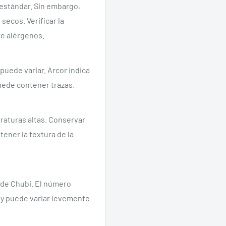
 estándar. Sin embargo,
ecos. Verificar la
re alérgenos.
puede variar. Arcor indica
puede contener trazas.
Se requiere iniciar sesión
raturas altas. Conservar
Inicie sesión en su cuenta para agregar productos a su lista de
tener la textura de la
deseos y ver los artículos guardados anteriormente.
Acceso
 de Chubi. El número
 y puede variar levemente