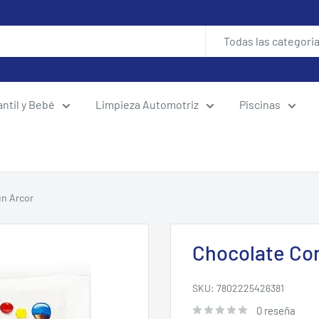
Todas las categori
antil y Bebé
Limpieza Automotriz
Piscinas
un Arcor
Chocolate Con
SKU:
7802225426381
0 reseña