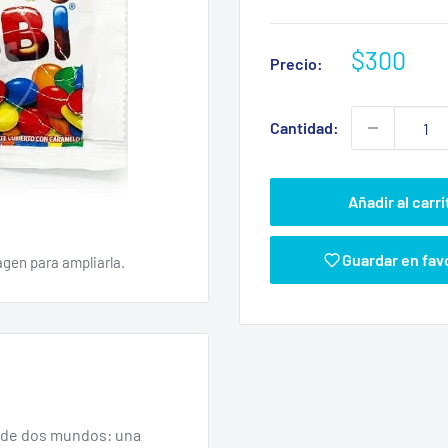
Precio
$300
Precio:
de
venta
Cantidad:
Añadir al carri
Guardar en fav
agen para ampliarla.
r de dos mundos: una