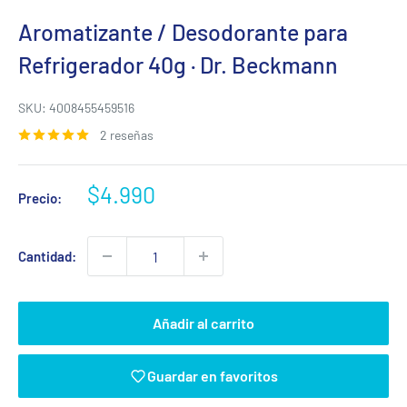
Aromatizante / Desodorante para
Refrigerador 40g · Dr. Beckmann
SKU:
4008455459516
2 reseñas
Precio
$4.990
Precio:
de
venta
Cantidad:
Añadir al carrito
Guardar en favoritos