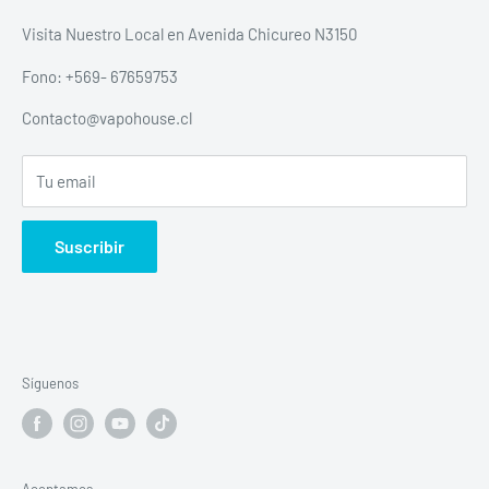
Politica de envios
Visita Nuestro Local en Avenida Chicureo N3150
Política de devolución y reembolso escrita
Fono: +569- 67659753
Política de privacidad
Contacto@vapohouse.cl
Todos Los productos
Tu email
Suscribir
Síguenos
Aceptamos