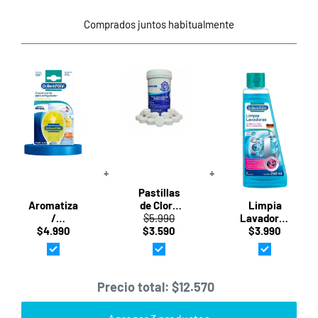
Comprados juntos habitualmente
+
+
Pastillas
Aromatizante
de Cloro
Limpia
/
$5.990
para
Lavadoras
Desodorante
$4.990
Inodoro
$3.590
250ml · Dr.
$3.990
para
Blanca
Beckmann
Refrigerador
20g · 50u
40g · Dr.
(1kg) ·
Beckmann
Vapohouse
Precio total:
$12.570