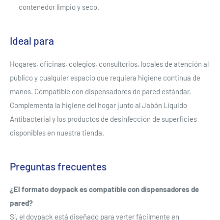
contenedor limpio y seco.
Ideal para
Hogares, oficinas, colegios, consultorios, locales de atención al
Se requiere iniciar sesión
público y cualquier espacio que requiera higiene continua de
manos. Compatible con dispensadores de pared estándar.
Inicie sesión en su cuenta para agregar productos a su
Complementa la higiene del hogar junto al Jabón Líquido
lista de deseos y ver los artículos guardados
Antibacterial y los productos de desinfección de superficies
anteriormente.
disponibles en nuestra tienda.
Acceso
Preguntas frecuentes
¿El formato doypack es compatible con dispensadores de
pared?
Sí, el doypack está diseñado para verter fácilmente en