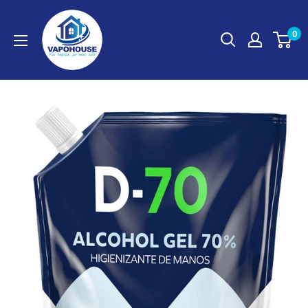
Ir
vapohouse
directamente
0
al
contenido