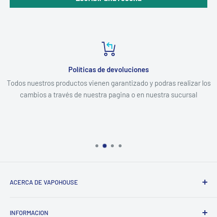
Políticas de devoluciones
Todos nuestros productos vienen garantizado y podras realizar los
cambios a través de nuestra pagina o en nuestra sucursal
ACERCA DE VAPOHOUSE
Somos una empresa familiar, que entendiendo los altos
INFORMACION
costos de mantener un hogar, buscamos ofrecer los mejores