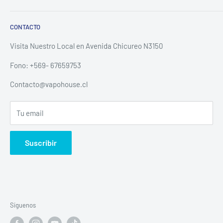
productos al menor precio posible del mercado, siempre
Contacto
enfocados en la calidad y una excelente atención.
CONTACTO
Despachos
Politica de envios
Visita Nuestro Local en Avenida Chicureo N3150
Política de devolución y reembolso escrita
Fono: +569- 67659753
Política de privacidad
Contacto@vapohouse.cl
Todos Los productos
Tu email
Suscribir
Síguenos