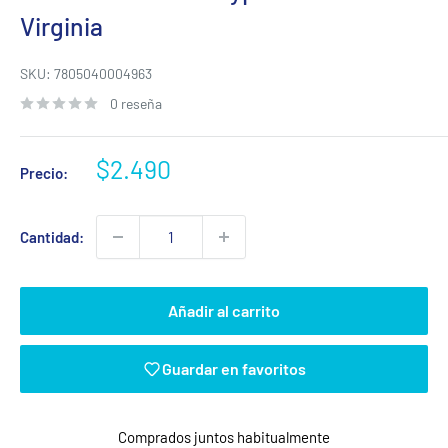
Virginia
SKU:
7805040004963
0 reseña
Precio
$2.490
Precio:
de
venta
Cantidad:
Añadir al carrito
Guardar en favoritos
Comprados juntos habitualmente