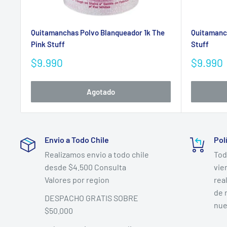
Quitamanchas Polvo Blanqueador 1k The
Quitamanch
Pink Stuff
Stuff
Precio
Precio
$9.990
$9.990
de
de
venta
venta
Agotado
Envio a Todo Chile
Pol
Realizamos envio a todo chile
Tod
desde $4.500 Consulta
vie
Valores por region
rea
de 
DESPACHO GRATIS SOBRE
nue
$50.000