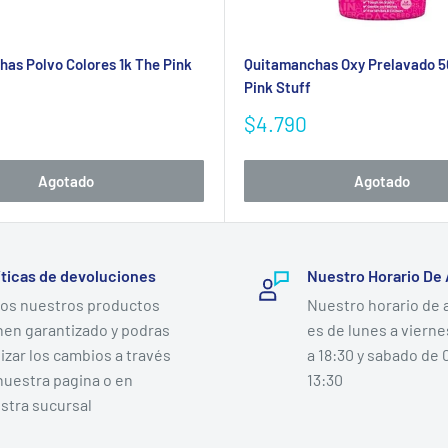
as Polvo Colores 1k The Pink
Quitamanchas Oxy Prelavado 
Pink Stuff
Precio
$4.790
de
venta
Agotado
Agotado
íticas de devoluciones
Nuestro Horario De
os nuestros productos
Nuestro horario de 
Se requiere iniciar sesión
nen garantizado y podras
es de lunes a vierne
lizar los cambios a través
a 18:30 y sabado de 
Inicie sesión en su cuenta para agregar productos a su lista de
nuestra pagina o en
13:30
deseos y ver los artículos guardados anteriormente.
stra sucursal
Acceso