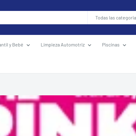
Todas las categori
antil y Bebé
Limpieza Automotriz
Piscinas