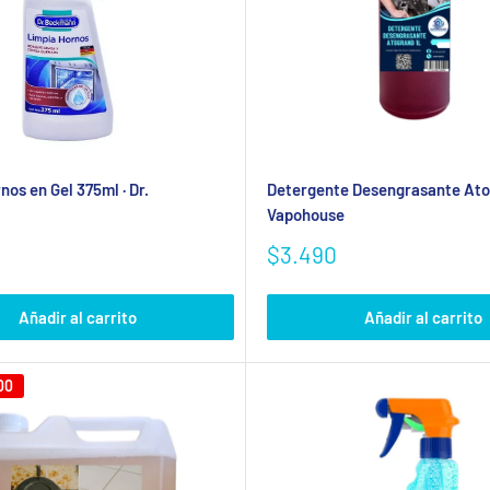
os en Gel 375ml · Dr.
Detergente Desengrasante Ato
Vapohouse
Precio
$3.490
Se requiere iniciar sesión
de
venta
Inicie sesión en su cuenta para agregar productos a su lista de
Añadir al carrito
Añadir al carrito
deseos y ver los artículos guardados anteriormente.
00
Acceso