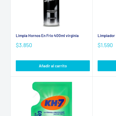
Limpia Hornos En Frio 400ml virginia
Limpiador 
Precio
Precio
$3.850
$1.590
de
de
venta
venta
Añadir al carrito