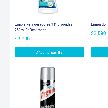
Limpia Refrigeradores Y Microondas
Limpiador
250ml Dr.Beckmann
Precio
$2.590
de
Precio
$3.990
venta
de
venta
Añadir al carrito