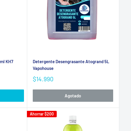
0ml KH7
Detergente Desengrasante Atogrand 5L
Vapohouse
Precio
$14.990
de
venta
Agotado
Ahorrar
$200