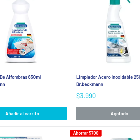
 De Alfombras 650ml
Limpiador Acero Inoxidable 25
nn
Dr.beckmann
Precio
$3.990
de
venta
Añadir al carrito
Agotado
Ahorrar
$700