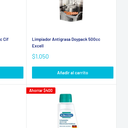
c Cif
Limpiador Antigrasa Doypack 500cc
Excell
Precio
$1.050
de
venta
Añadir al carrito
Ahorrar
$400