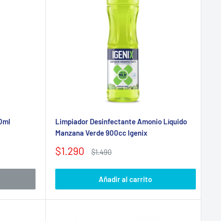
0ml
Limpiador Desinfectante Amonio Líquido
Manzana Verde 900cc Igenix
Precio
$1.290
Precio
$1.490
de
habitual
venta
Añadir al carrito