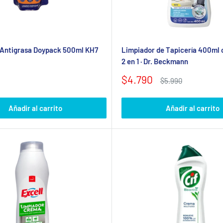
 Antigrasa Doypack 500ml KH7
Limpiador de Tapicería 400ml c
2 en 1 · Dr. Beckmann
Precio
$4.790
Precio
$5.990
de
habitual
venta
Añadir al carrito
Añadir al carrito