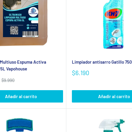
Multiuso Espuma Activa
Limpiador antisarro Gatillo 75
 5L Vapohouse
Precio
$6.190
de
Precio
$9.990
venta
habitual
Añadir al carrito
Añadir al carrito