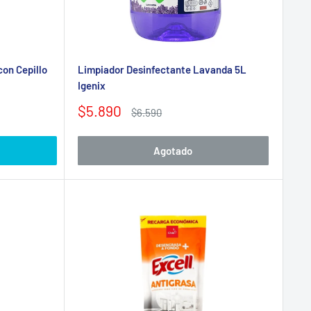
on Cepillo
Limpiador Desinfectante Lavanda 5L
Igenix
Precio
$5.890
Precio
$6.590
de
habitual
venta
Agotado