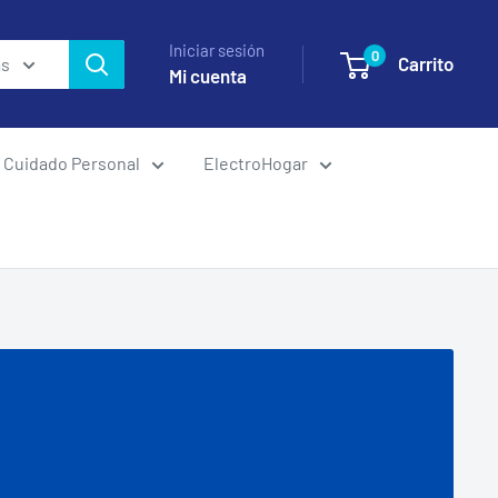
Iniciar sesión
0
Carrito
as
Mi cuenta
Cuidado Personal
ElectroHogar