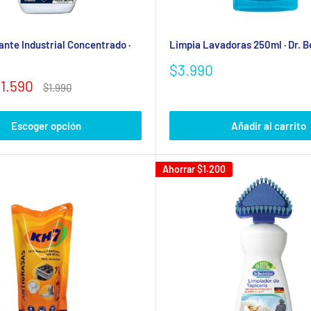
nte Industrial Concentrado ·
Limpia Lavadoras 250ml · Dr.
Precio
$3.990
de
1.590
Precio
$1.990
venta
habitual
Escoger opción
Añadir al carrito
Ahorrar
$1.200