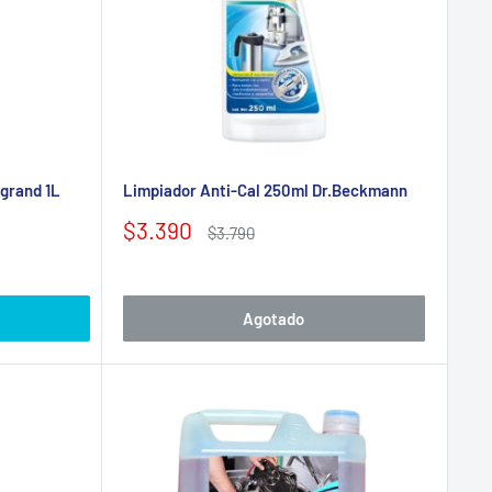
grand 1L
Limpiador Anti-Cal 250ml Dr.Beckmann
Precio
$3.390
Precio
$3.790
de
habitual
venta
Agotado