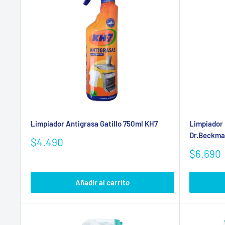
Limpiador Antigrasa Gatillo 750ml KH7
Limpiador
Dr.Beckma
Precio
$4.490
de
Precio
$6.690
venta
de
venta
Añadir al carrito