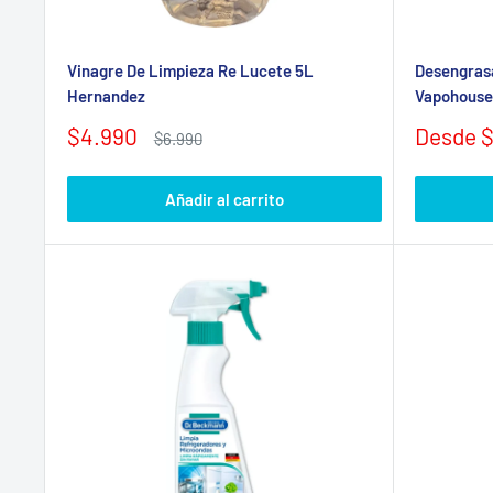
Vinagre De Limpieza Re Lucete 5L
Desengrasa
Hernandez
Vapohouse
Precio
Precio
$4.990
Desde $
Precio
$6.990
de
habitual
de
venta
venta
Añadir al carrito