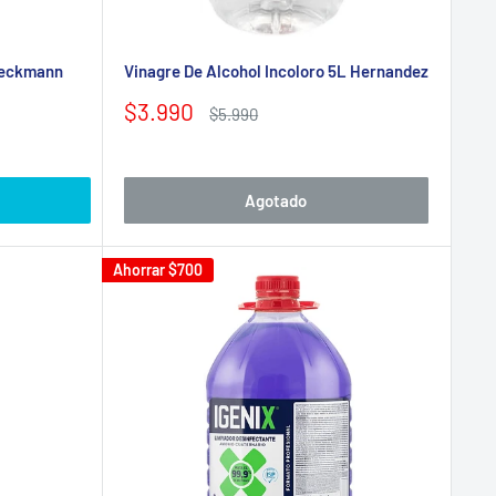
 Beckmann
Vinagre De Alcohol Incoloro 5L Hernandez
Precio
$3.990
Precio
$5.990
de
habitual
venta
Agotado
Ahorrar
$700