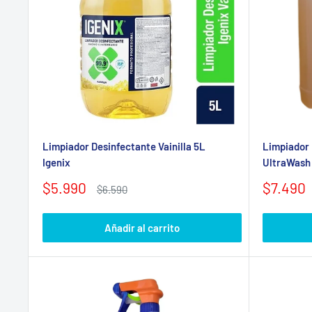
Limpiador Desinfectante Vainilla 5L
Limpiador 
Igenix
UltraWash
Precio
Precio
$5.990
$7.490
Precio
$6.590
de
habitual
de
venta
venta
Añadir al carrito