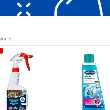
gina
0