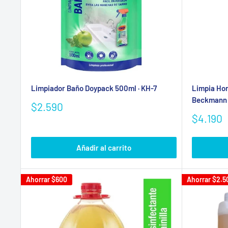
Limpiador Baño Doypack 500ml · KH-7
Limpia Horn
Beckmann
Precio
$2.590
de
Precio
$4.190
venta
de
venta
Añadir al carrito
Ahorrar
$600
Ahorrar
$2.5