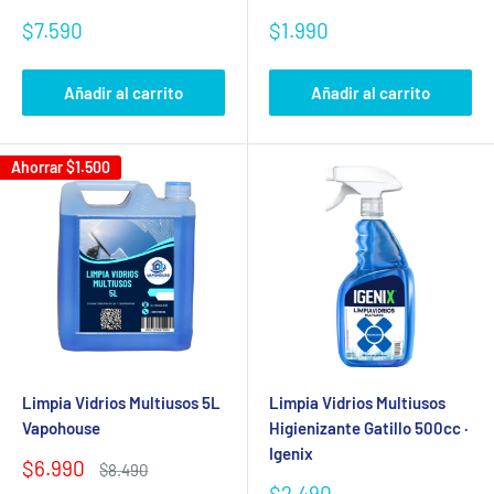
Precio
Precio
$7.590
$1.990
de
de
venta
venta
Añadir al carrito
Añadir al carrito
Ahorrar
$1.500
Limpia Vidrios Multiusos 5L
Limpia Vidrios Multiusos
Se requiere iniciar sesión
Vapohouse
Higienizante Gatillo 500cc ·
Igenix
Inicie sesión en su cuenta para agregar productos a su
Precio
$6.990
Precio
$8.490
de
habitual
lista de deseos y ver los artículos guardados
Precio
$2.490