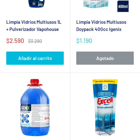
Limpia Vidrios Multiusos 1L
Limpia Vidrios Multiusos
+ Pulverizador Vapohouse
Doypack 400cc Igenix
Precio
Precio
$2.590
$1.190
Precio
$3.290
de
habitual
de
venta
venta
Añadir al carrito
Agotado