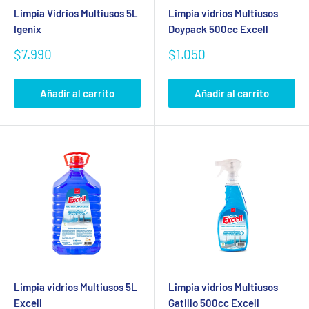
Limpia Vidrios Multiusos 5L
Limpia vidrios Multiusos
Igenix
Doypack 500cc Excell
Precio
Precio
$7.990
$1.050
de
de
venta
venta
Añadir al carrito
Añadir al carrito
Limpia vidrios Multiusos 5L
Limpia vidrios Multiusos
Excell
Gatillo 500cc Excell