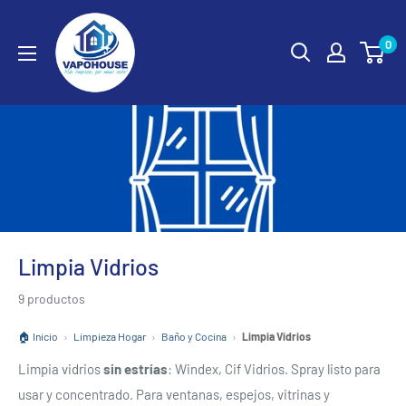
Ir
vapohouse
directamente
0
al
contenido
Limpia Vidrios
9 productos
🏠 Inicio
›
Limpieza Hogar
›
Baño y Cocina
›
Limpia Vidrios
Limpia vidrios
sin estrías
: Windex, Cif Vidrios. Spray listo para
usar y concentrado. Para ventanas, espejos, vitrinas y