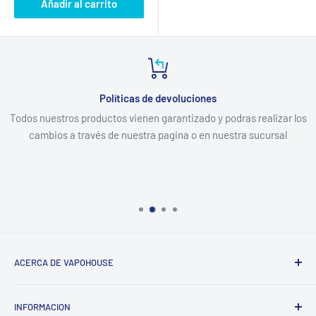
Añadir al carrito
Políticas de devoluciones
Todos nuestros productos vienen garantizado y podras realizar los
cambios a través de nuestra pagina o en nuestra sucursal
ACERCA DE VAPOHOUSE
Somos una empresa familiar, que entendiendo los altos
INFORMACION
costos de mantener un hogar, buscamos ofrecer los mejores