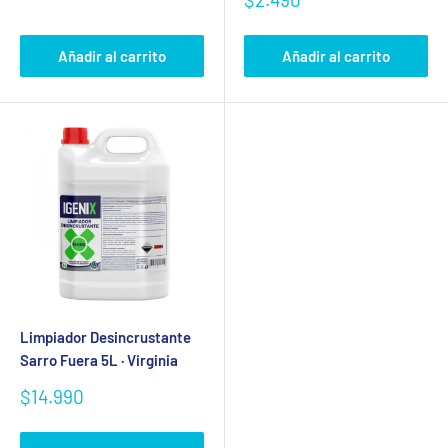
venta
de
anteriormente.
venta
Añadir al carrito
Añadir al carrito
Acceso
Limpiador Desincrustante
Sarro Fuera 5L · Virginia
Precio
$14.990
de
venta