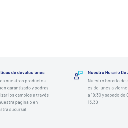
íticas de devoluciones
Nuestro Horario De
os nuestros productos
Nuestro horario de 
Se requiere iniciar sesión
nen garantizado y podras
es de lunes a vierne
lizar los cambios a través
a 18:30 y sabado de 
Inicie sesión en su cuenta para agregar productos a su lista de
nuestra pagina o en
13:30
deseos y ver los artículos guardados anteriormente.
stra sucursal
Acceso