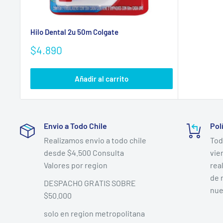
Hilo Dental 2u 50m Colgate
Precio
$4.890
de
venta
Añadir al carrito
Envio a Todo Chile
Pol
Realizamos envio a todo chile
Tod
desde $4.500 Consulta
vie
Valores por region
rea
de 
DESPACHO GRATIS SOBRE
nue
$50.000
solo en region metropolitana