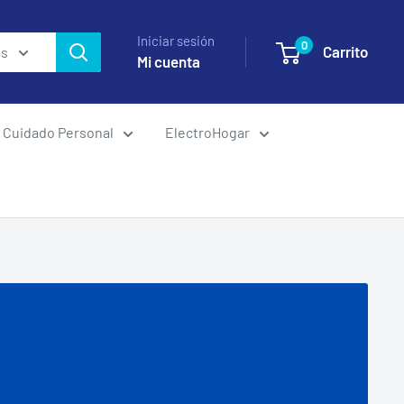
Iniciar sesión
0
Carrito
as
Mi cuenta
Cuidado Personal
ElectroHogar